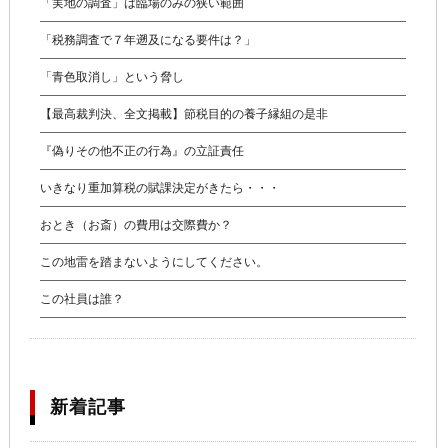
「実地の調査」は臨場のみの狭い範囲
「税務調査で７年遡及になる要件は？」
「青色取消し」という脅し
【最高裁判決、全文掲載】節税目的の養子縁組の是非
『偽りその他不正の行為』の立証責任
いきなり重加算税の賦課決定がきたら・・・
おとき（お斎）の費用は交際費か？
この地雷を踏まないようにしてください。
この社員は誰？
新着記事