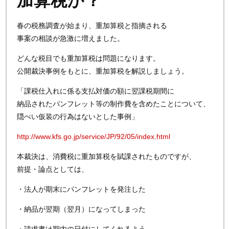
加算税か？
春の税務調査が始まり、重加算税と指摘される
事案の相談が急激に増えました。
どんな税目でも重加算税は問題になります。
公開裁決事例をもとに、重加算税を解説しましょう。
「課税仕入れに係る支払対価の額に翌課税期間に
納品されたパンフレット等の制作費を含めたことについて、
隠ぺい仮装の行為はないとした事例」
http://www.kfs.go.jp/service/JP/92/05/index.html
本裁決は、消費税に重加算税を賦課されたものですが、
前提・論点としては、
・法人が期末にパンフレットを発注した
・納品が翌期（翌月）になってしまった