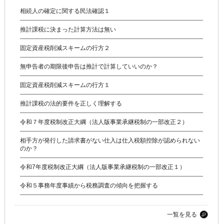
相続人の確定に関する民法確認１
推計課税に決まった計算方法は無い
固定資産税削減スキームの行方２
無申告者の期限後申告は推計で計算していいのか？
固定資産税削減スキームの行方１
推計課税の法的要件を正しく理解する
令和７年度税制改正大綱（法人版事業承継税制の一部改正２）
相手方が発行した請求書がない仕入は仕入税額控除が認められない
のか？
令和7年度税制改正大綱（法人版事業承継税制の一部改正１）
令和５事務年度事績から税務調査の傾向を把握する
一覧を見る