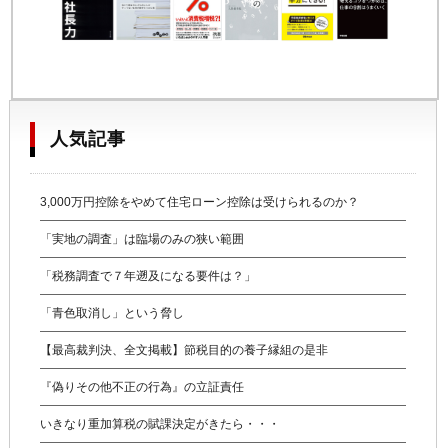
人気記事
3,000万円控除をやめて住宅ローン控除は受けられるのか？
「実地の調査」は臨場のみの狭い範囲
「税務調査で７年遡及になる要件は？」
「青色取消し」という脅し
【最高裁判決、全文掲載】節税目的の養子縁組の是非
『偽りその他不正の行為』の立証責任
いきなり重加算税の賦課決定がきたら・・・