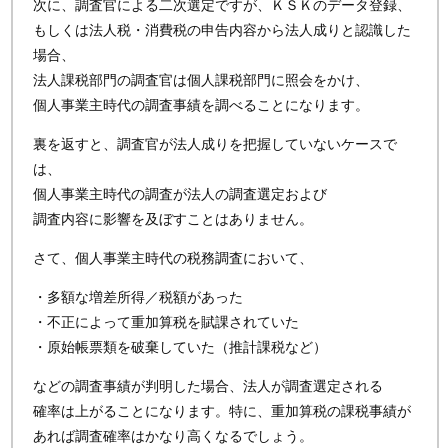
次に、調査官による二次選定ですが、ＫＳＫのデータ登録、
もしくは法人税・消費税の申告内容から法人成りと認識した
場合、
法人課税部門の調査官は個人課税部門に照会をかけ、
個人事業主時代の調査事績を調べることになります。
裏を返すと、調査官が法人成りを把握していないケースで
は、
個人事業主時代の調査が法人の調査選定および
調査内容に影響を及ぼすことはありません。
さて、個人事業主時代の税務調査において、
・多額な増差所得／税額があった
・不正によって重加算税を賦課されていた
・原始帳票類を破棄していた（推計課税など）
などの調査事績が判明した場合、法人が調査選定される
確率は上がることになります。特に、重加算税の課税事績が
あれば調査確率はかなり高くなるでしょう。