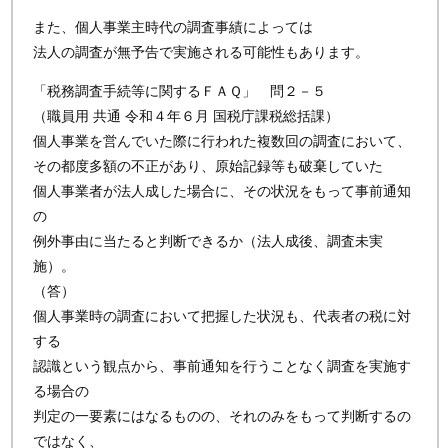
また、個人事業主時代の調査事績によっては
法人の調査が無予告で実施される可能性もあります。
「税務調査手続等に関するＦＡＱ」 問２－５
（職員用 共通 令和４年６月 国税庁課税総括課）
個人事業を営んでいた際に行われた複数回の調査において、
その都度多額の不正があり、原始記録等も破棄していた
個人事業者が法人成した場合に、その状況をもって事前通知
の
例外事由に当たると判断できるか（法人成後、調査未実
施）。
（答）
個人事業時の調査において把握した状況も、代表者の税に対
する
認識という観点から、事前通知を行うことなく調査を実施す
る場合の
判定の一要素にはなるものの、それのみをもって判断するの
ではなく、