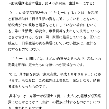
○国税通則法基本通達、第４６条関係（生計を一にする）
９ この条第2項第2号の「生計を一にする」とは、納税者
と有無相助けて日常生活の資を共通にしていることをいい、
納税者がその親族と起居をともにしていない場合において
も、常に生活費、学資金、療養費等を支出して扶養している
ときが含まれる。なお、同一家屋に起居していても、互いに
独立し、日常生活の資を共通にしていない親族は、生計を一
にするものではない。
「生計一」に関してはこれらの通達があるのみで、税法上の
定義を明確に定めたものは無いのが現状なのです。
では、具体的な判決（東京高裁、平成１６年６月９日）に移
ります。ちなみに、この裁判は上告棄却、確定となり、納税
者敗訴となったものです。
具体的には、弁護士が税理士（妻）に支払った報酬が必要経
費になるかどうか？（生計一の親族に対するものか？）につ
き、争われたものです。