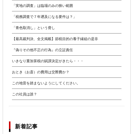
「実地の調査」は臨場のみの狭い範囲
「税務調査で７年遡及になる要件は？」
「青色取消し」という脅し
【最高裁判決、全文掲載】節税目的の養子縁組の是非
『偽りその他不正の行為』の立証責任
いきなり重加算税の賦課決定がきたら・・・
おとき（お斎）の費用は交際費か？
この地雷を踏まないようにしてください。
この社員は誰？
新着記事