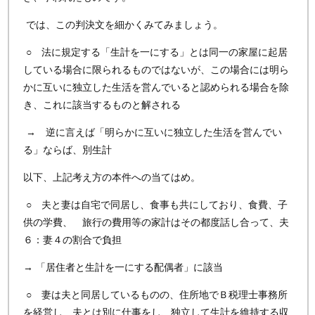
では、この判決文を細かくみてみましょう。
○ 法に規定する「生計を一にする」とは同一の家屋に起居
している場合に限られるものではないが、この場合には明ら
かに互いに独立した生活を営んでいると認められる場合を除
き、これに該当するものと解される
→ 逆に言えば「明らかに互いに独立した生活を営んでい
る」ならば、別生計
以下、上記考え方の本件への当てはめ。
○ 夫と妻は自宅で同居し、食事も共にしており、食費、子
供の学費、 旅行の費用等の家計はその都度話し合って、夫
６：妻４の割合で負担
→ 「居住者と生計を一にする配偶者」に該当
○ 妻は夫と同居しているものの、住所地でＢ税理士事務所
を経営し 夫とは別に仕事をし、独立して生計を維持する収