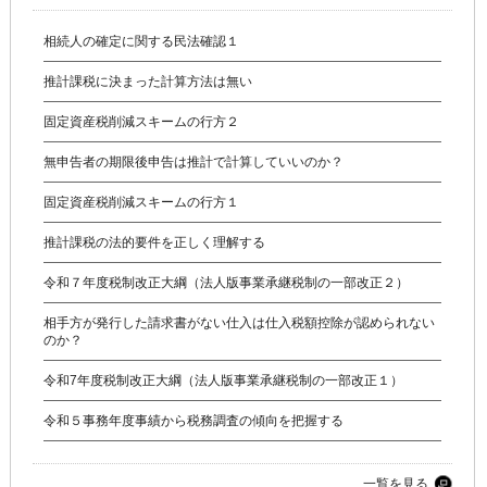
相続人の確定に関する民法確認１
推計課税に決まった計算方法は無い
固定資産税削減スキームの行方２
無申告者の期限後申告は推計で計算していいのか？
固定資産税削減スキームの行方１
推計課税の法的要件を正しく理解する
令和７年度税制改正大綱（法人版事業承継税制の一部改正２）
相手方が発行した請求書がない仕入は仕入税額控除が認められない
のか？
令和7年度税制改正大綱（法人版事業承継税制の一部改正１）
令和５事務年度事績から税務調査の傾向を把握する
一覧を見る