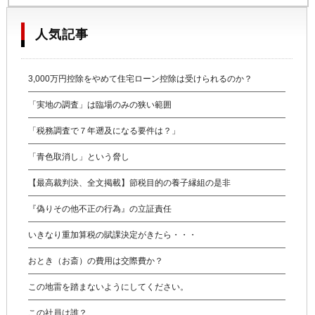
人気記事
3,000万円控除をやめて住宅ローン控除は受けられるのか？
「実地の調査」は臨場のみの狭い範囲
「税務調査で７年遡及になる要件は？」
「青色取消し」という脅し
【最高裁判決、全文掲載】節税目的の養子縁組の是非
『偽りその他不正の行為』の立証責任
いきなり重加算税の賦課決定がきたら・・・
おとき（お斎）の費用は交際費か？
この地雷を踏まないようにしてください。
この社員は誰？