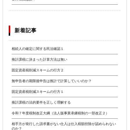
新着記事
相続人の確定に関する民法確認１
推計課税に決まった計算方法は無い
固定資産税削減スキームの行方２
無申告者の期限後申告は推計で計算していいのか？
固定資産税削減スキームの行方１
推計課税の法的要件を正しく理解する
令和７年度税制改正大綱（法人版事業承継税制の一部改正２）
相手方が発行した請求書がない仕入は仕入税額控除が認められない
のか？