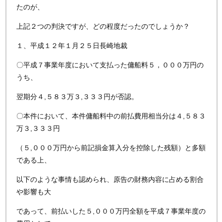
たのが、
上記２つの判決ですが、どの程度だったのでしょうか？
１、平成１２年１月２５日長崎地裁
〇平成７事業年度において支払った傭船料５，０００万円の
うち、
翌期分４,５８３万３,３３３円が否認。
〇本件において、本件傭船料中の前払費用相当分は４,５８３
万３,３３３円
（５,０００万円から前記損金算入分を控除した残額）と多額
である上、
以下のような事情も認められ、原告の財務内容に占める割合
や影響も大
であって、前払いした５,０００万円全額を平成７事業年度の