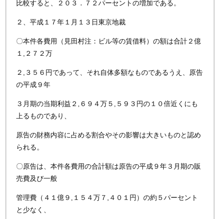
比較すると、２０３．７２パーセントの増加である。
２、平成１７年１月１３日東京地裁
〇本件各費用（見田村注：ビル等の賃借料）の額は合計２億
１,２７２万
２,３５６円であって、それ自体多額なものであるうえ、原告
の平成９年
３月期の当期利益２,６９４万５,５９３円の１０倍近くにも
上るものであり、
原告の財務内容に占める割合やその影響は大きいものと認め
られる。
〇原告は、本件各費用の合計額は原告の平成９年３月期の販
売費及び一般
管理費（４１億９,１５４万７,４０１円）の約５パーセント
と少なく、