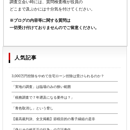
調査立会い時には、質問検査権が役員の
どこまで及ぶかには十分気を付けてください。
※ブログの内容等に関する質問は
一切受け付けておりませんのでご留意ください。
人気記事
3,000万円控除をやめて住宅ローン控除は受けられるのか？
「実地の調査」は臨場のみの狭い範囲
「税務調査で７年遡及になる要件は？」
「青色取消し」という脅し
【最高裁判決、全文掲載】節税目的の養子縁組の是非
『偽りその他不正の行為』の立証責任