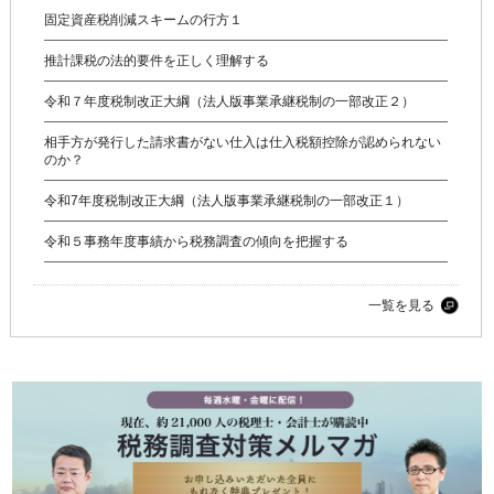
固定資産税削減スキームの行方１
推計課税の法的要件を正しく理解する
令和７年度税制改正大綱（法人版事業承継税制の一部改正２）
相手方が発行した請求書がない仕入は仕入税額控除が認められない
のか？
令和7年度税制改正大綱（法人版事業承継税制の一部改正１）
令和５事務年度事績から税務調査の傾向を把握する
一覧を見る