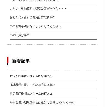
いきなり重加算税の賦課決定がきたら・・・
おとき（お斎）の費用は交際費か？
この地雷を踏まないようにしてください。
この社員は誰？
新着記事
相続人の確定に関する民法確認１
推計課税に決まった計算方法は無い
固定資産税削減スキームの行方２
無申告者の期限後申告は推計で計算していいのか？