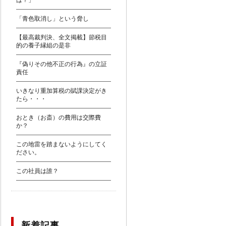
は？」
「青色取消し」という脅し
【最高裁判決、全文掲載】節税目
的の養子縁組の是非
『偽りその他不正の行為』の立証
責任
いきなり重加算税の賦課決定がき
たら・・・
おとき（お斎）の費用は交際費
か？
この地雷を踏まないようにしてく
ださい。
この社員は誰？
新着記事