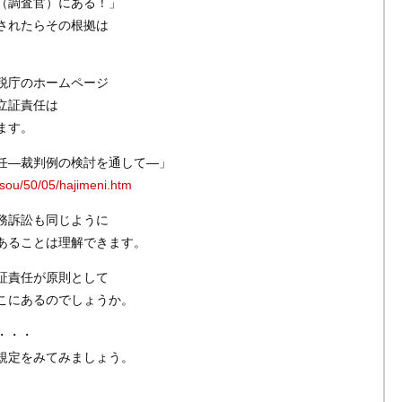
（調査官）にある！」
されたらその根拠は
税庁のホームページ
立証責任は
ます。
任―裁判例の検討を通して―」
nsou/50/05/hajimeni.htm
務訴訟も同じように
あることは理解できます。
証責任が原則として
こにあるのでしょうか。
・・・
規定をみてみましょう。