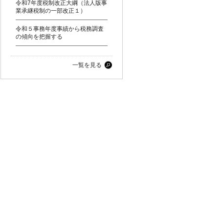
令和7年度税制改正大綱（法人版事
業承継税制の一部改正１）
令和５事務年度事績から税務調査
の傾向を把握する
一覧を見る