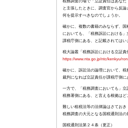
税務調査の場で「立証責任はあなた
と主張したときに、調査官から反論
何を提示すべきなのでしょうか。
確かに、複数の書籍のみならず、国
においても、「税務訴訟における」
課税庁側にある、と記載されてはい
税大論叢「税務訴訟における立証責
https://www.nta.go.jp/ntc/kenkyu/ro
確かに、訴訟法の論理において、税
裁判になれば立証責任が課税庁側に
一方で、「税務調査においても」立
税務署側にある、と言える根拠はど
難しい租税法等の法律論はさておき
税務調査の大元となる国税通則法の
国税通則法第２４条（更正）