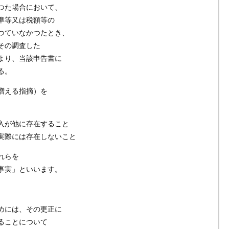
つた場合において、
準等又は税額等の
つていなかつたとき、
その調査した
より、当該申告書に
る。
増える指摘）を
入が他に存在すること
実際には存在しないこと
れらを
事実」といいます。
、
めには、その更正に
ることについて