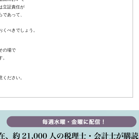
は立証責任が
らであって、
、
おくべきでしょう。
その場で
す。
意ください。