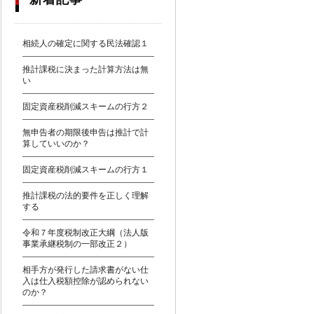
相続人の確定に関する民法確認１
推計課税に決まった計算方法は無
い
固定資産税削減スキームの行方２
無申告者の期限後申告は推計で計
算していいのか？
固定資産税削減スキームの行方１
推計課税の法的要件を正しく理解
する
令和７年度税制改正大綱（法人版
事業承継税制の一部改正２）
相手方が発行した請求書がない仕
入は仕入税額控除が認められない
のか？