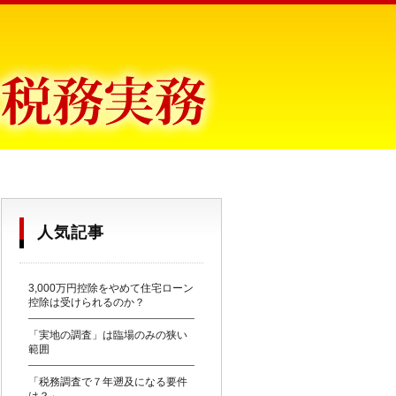
目からウロコ〜
人気記事
3,000万円控除をやめて住宅ローン
控除は受けられるのか？
「実地の調査」は臨場のみの狭い
範囲
「税務調査で７年遡及になる要件