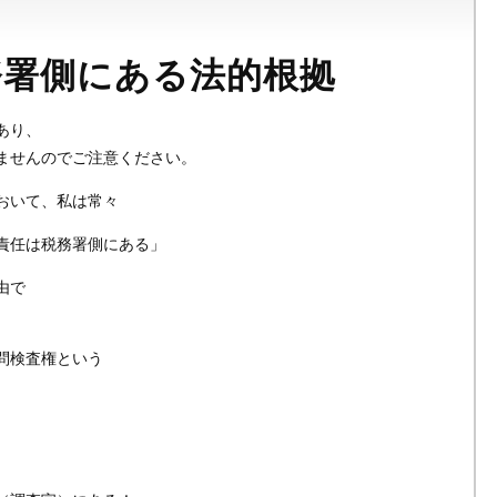
務署側にある法的根拠
あり、
ませんのでご注意ください。
おいて、私は常々
責任は税務署側にある」
由で
問検査権という
。