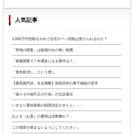
人気記事
3,000万円控除をやめて住宅ローン控除は受けられるのか？
「実地の調査」は臨場のみの狭い範囲
「税務調査で７年遡及になる要件は？」
「青色取消し」という脅し
【最高裁判決、全文掲載】節税目的の養子縁組の是非
『偽りその他不正の行為』の立証責任
いきなり重加算税の賦課決定がきたら・・・
おとき（お斎）の費用は交際費か？
この地雷を踏まないようにしてください。