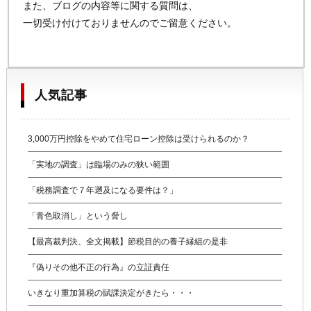
また、ブログの内容等に関する質問は、
一切受け付けておりませんのでご留意ください。
人気記事
3,000万円控除をやめて住宅ローン控除は受けられるのか？
「実地の調査」は臨場のみの狭い範囲
「税務調査で７年遡及になる要件は？」
「青色取消し」という脅し
【最高裁判決、全文掲載】節税目的の養子縁組の是非
『偽りその他不正の行為』の立証責任
いきなり重加算税の賦課決定がきたら・・・