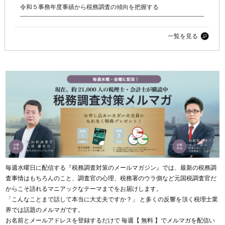
令和５事務年度事績から税務調査の傾向を把握する
一覧を見る
毎週水曜日に配信する『税務調査対策のメールマガジン』では、最新の税務調
査事情はもちろんのこと、調査官の心理、税務署のウラ側など元国税調査官だ
からこそ語れるマニアックなテーマまでをお届けします。
「こんなことまで話して本当に大丈夫ですか？」 と多くの反響を頂く税理士業
界では話題のメルマガです。
お名前とメールアドレスを登録するだけで 毎週【 無料 】でメルマガを配信い