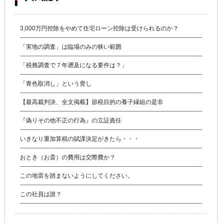
3,000万円控除をやめて住宅ローン控除は受けられるのか？
「実地の調査」は臨場のみの狭い範囲
「税務調査で７年遡及になる要件は？」
「青色取消し」という脅し
【最高裁判決、全文掲載】節税目的の養子縁組の是非
『偽りその他不正の行為』の立証責任
いきなり重加算税の賦課決定がきたら・・・
おとき（お斎）の費用は交際費か？
この地雷を踏まないようにしてください。
この社員は誰？