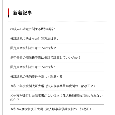
新着記事
相続人の確定に関する民法確認１
推計課税に決まった計算方法は無い
固定資産税削減スキームの行方２
無申告者の期限後申告は推計で計算していいのか？
固定資産税削減スキームの行方１
推計課税の法的要件を正しく理解する
令和７年度税制改正大綱（法人版事業承継税制の一部改正２）
相手方が発行した請求書がない仕入は仕入税額控除が認められない
のか？
令和7年度税制改正大綱（法人版事業承継税制の一部改正１）