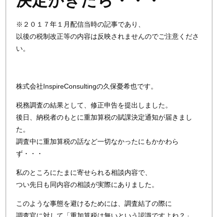
決定がきたら・・・
※２０１７年１月配信当時の記事であり、
以後の税制改正等の内容は反映されませんのでご注意くださ
い。
株式会社InspireConsultingの久保憂希也です。
税務調査の結果として、修正申告を提出しました。
後日、納税者のもとに重加算税の賦課決定通知が届きまし
た。
調査中に重加算税の話など一切なかったにもかかわら
ず・・・
私のところにたまに寄せられる相談内容で、
つい先日も同内容の相談が実際にありました。
このような事態を避けるためには、調査結了の際に
調査官に対して「重加算税は無いという認識ですよね？」