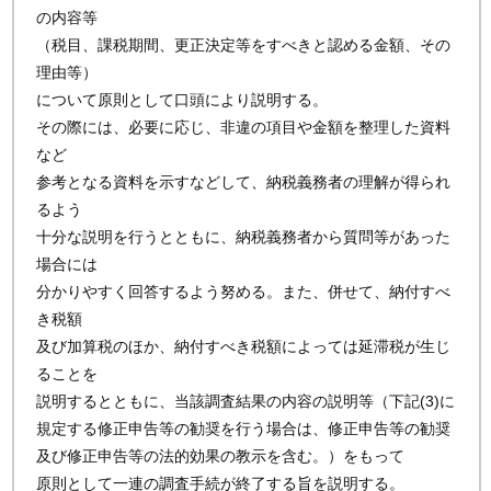
の内容等
（税目、課税期間、更正決定等をすべきと認める金額、その
理由等）
について原則として口頭により説明する。
その際には、必要に応じ、非違の項目や金額を整理した資料
など
参考となる資料を示すなどして、納税義務者の理解が得られ
るよう
十分な説明を行うとともに、納税義務者から質問等があった
場合には
分かりやすく回答するよう努める。また、併せて、納付すべ
き税額
及び加算税のほか、納付すべき税額によっては延滞税が生じ
ることを
説明するとともに、当該調査結果の内容の説明等（下記(3)に
規定する修正申告等の勧奨を行う場合は、修正申告等の勧奨
及び修正申告等の法的効果の教示を含む。）をもって
原則として一連の調査手続が終了する旨を説明する。