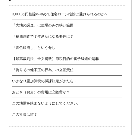
3,000万円控除をやめて住宅ローン控除は受けられるのか？
「実地の調査」は臨場のみの狭い範囲
「税務調査で７年遡及になる要件は？」
「青色取消し」という脅し
【最高裁判決、全文掲載】節税目的の養子縁組の是非
『偽りその他不正の行為』の立証責任
いきなり重加算税の賦課決定がきたら・・・
おとき（お斎）の費用は交際費か？
この地雷を踏まないようにしてください。
この社員は誰？