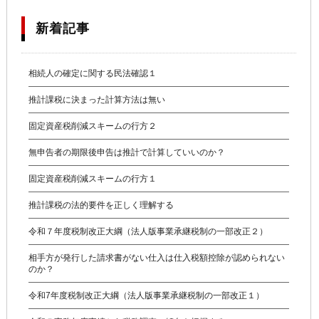
新着記事
相続人の確定に関する民法確認１
推計課税に決まった計算方法は無い
固定資産税削減スキームの行方２
無申告者の期限後申告は推計で計算していいのか？
固定資産税削減スキームの行方１
推計課税の法的要件を正しく理解する
令和７年度税制改正大綱（法人版事業承継税制の一部改正２）
相手方が発行した請求書がない仕入は仕入税額控除が認められない
のか？
令和7年度税制改正大綱（法人版事業承継税制の一部改正１）