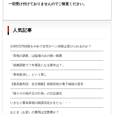
一切受け付けておりませんのでご留意ください。
人気記事
3,000万円控除をやめて住宅ローン控除は受けられるのか？
「実地の調査」は臨場のみの狭い範囲
「税務調査で７年遡及になる要件は？」
「青色取消し」という脅し
【最高裁判決、全文掲載】節税目的の養子縁組の是非
『偽りその他不正の行為』の立証責任
いきなり重加算税の賦課決定がきたら・・・
おとき（お斎）の費用は交際費か？