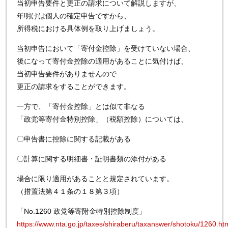
当初申告要件と更正の請求について解説しますが、
年明けは個人の確定申告ですから、
所得税における具体例を取り上げましょう。
当初申告において「寄付金控除」を受けていない場合、
後になって寄付金控除の適用があることに気付けば、
当初申告要件がありませんので
更正の請求をすることができます。
一方で、「寄付金控除」とは似て非なる
「政党等寄付金特別控除」（税額控除）については、
〇申告書に控除に関する記載がある
〇計算に関する明細書・証明書類の添付がある
場合に限り適用があることと規定されています。
（措置法第４１条の１８第３項）
「No.1260 政党等寄附金特別控除制度」
https://www.nta.go.jp/taxes/shiraberu/taxanswer/shotoku/1260.ht