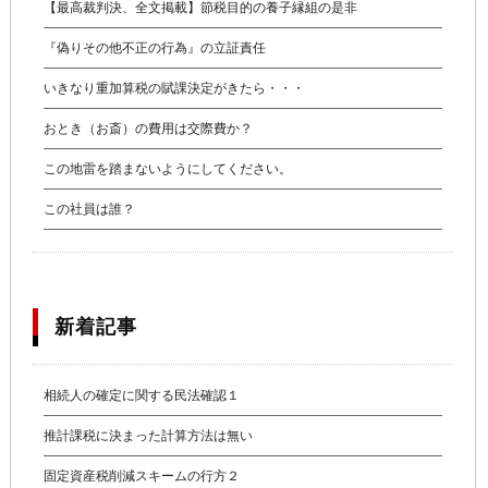
【最高裁判決、全文掲載】節税目的の養子縁組の是非
『偽りその他不正の行為』の立証責任
いきなり重加算税の賦課決定がきたら・・・
おとき（お斎）の費用は交際費か？
この地雷を踏まないようにしてください。
この社員は誰？
新着記事
相続人の確定に関する民法確認１
推計課税に決まった計算方法は無い
固定資産税削減スキームの行方２