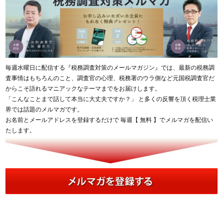
毎週水曜日に配信する『税務調査対策のメールマガジン』では、最新の税務調
査事情はもちろんのこと、調査官の心理、税務署のウラ側など元国税調査官だ
からこそ語れるマニアックなテーマまでをお届けします。
「こんなことまで話して本当に大丈夫ですか？」 と多くの反響を頂く税理士業
界では話題のメルマガです。
お名前とメールアドレスを登録するだけで 毎週【 無料 】でメルマガを配信い
たします。