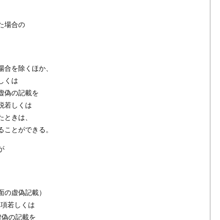
た場合の
場合を除くほか、
しくは
虚偽の記載を
税若しくは
たときは、
ることができる。
が
面の虚偽記載）
1項若しくは
虚偽の記載を