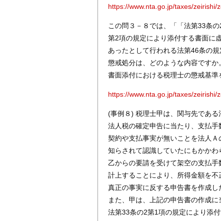
https://www.nta.go.jp/taxes/zeirishi
この問３－８では、「「法第33条の
第2項の規定により添付する書面に
あったとして行われる法第46条の規
懲戒処分は、どのような内容ですか
書面添付における税理士の懲戒基準
https://www.nta.go.jp/taxes/zeirishi
(事例８) 税理士甲は、関与先であ
法人税の確定申告に当たり、支払手
契約や支払事実が無いことを法人Ａ
知らされて認識していたにもかかわ
乙からの要請を受けて架空の支払手
計上することにより、所得金額を不
真正の事実に反する申告書を作成し
また、甲は、上記の申告書の作成に
法第33条の2第1項の規定により添