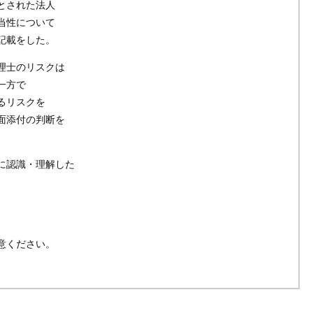
とされた法人
当性について
記載をした。
理士のリスクは
一方で
るリスクを
面添付の判断を
に認識・理解した
意ください。