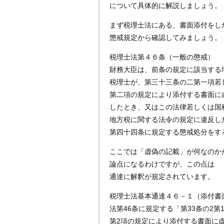
について具体的に解説しましょう。
まず税理士法にある、書面添付をし
懲戒規定から確認してみましょう。
税理士法第４６条（一般の懲戒）
財務大臣は、前条の規定に該当する
税理士が、第三十三条の二第一項若
第二項の規定により添付する書面に
したとき、又はこの法律若しくは国
地方税に関する法令の規定に違反し
第四十四条に規定する懲戒処分をす
ここでは「虚偽の記載」が何なのか
論点になるわけですが、この点は
通達に解釈が規定されています。
税理士法基本通達４６－１（添付書
法第46条に規定する「第33条の2第
第2項の規定により添付する書面に