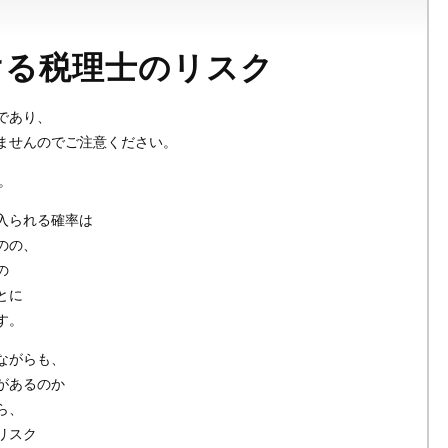
ける税理士のリスク
であり、
ませんのでご注意ください。
。
入られる確率は
のの、
の
とに
す。
ながらも、
があるのか
ら、
リスク