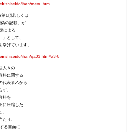
/zeirishiseido/ihan/menu.htm
2第1項若しくは
虚偽の記載」が
定による
。」として、
を挙げています。
/zeirishiseido/ihan/qa03.htm#a3-8
る法人Ａの
数料に関する
の代表者乙から
らず、
数料を
正に圧縮した
た。
当たり、
付する書面に