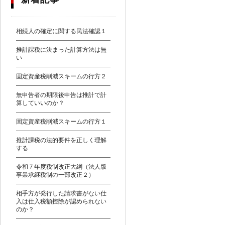
相続人の確定に関する民法確認１
推計課税に決まった計算方法は無
い
固定資産税削減スキームの行方２
無申告者の期限後申告は推計で計
算していいのか？
固定資産税削減スキームの行方１
推計課税の法的要件を正しく理解
する
令和７年度税制改正大綱（法人版
事業承継税制の一部改正２）
相手方が発行した請求書がない仕
入は仕入税額控除が認められない
のか？