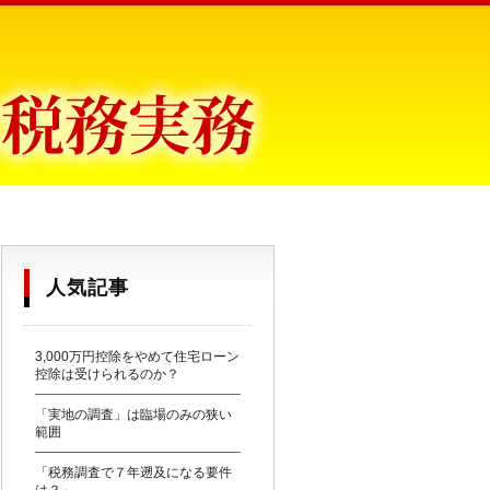
目からウロコ〜
人気記事
3,000万円控除をやめて住宅ローン
控除は受けられるのか？
「実地の調査」は臨場のみの狭い
範囲
「税務調査で７年遡及になる要件