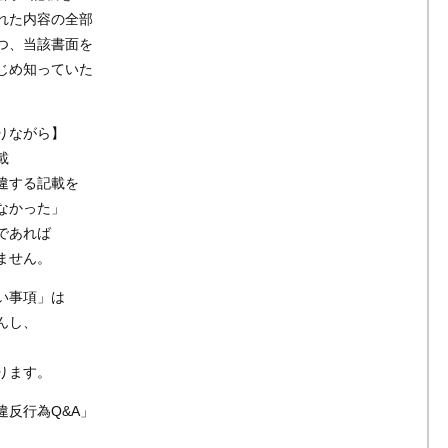
れた内容の全部
つ、当該書面を
じめ知っていた
。
りながら】
載
違する記載を
なかった」
であれば
ません。
い事項」は
んし、
ります。
反行為Q&A」