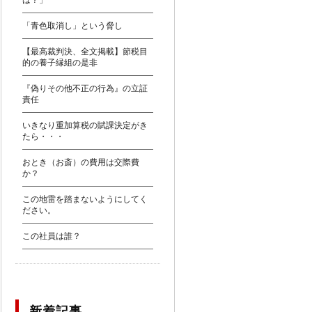
は？」
「青色取消し」という脅し
【最高裁判決、全文掲載】節税目
的の養子縁組の是非
『偽りその他不正の行為』の立証
責任
いきなり重加算税の賦課決定がき
たら・・・
おとき（お斎）の費用は交際費
か？
この地雷を踏まないようにしてく
ださい。
この社員は誰？
新着記事