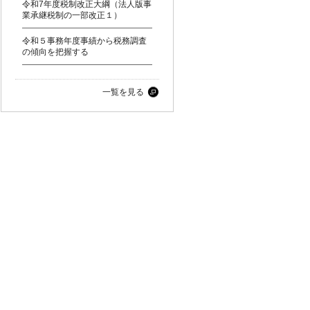
令和7年度税制改正大綱（法人版事
業承継税制の一部改正１）
令和５事務年度事績から税務調査
の傾向を把握する
一覧を見る