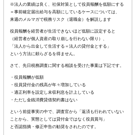
※法人の業績は良く、社保対策として役員報酬を低額にする
＝事前確定届出給与を高額にしているケースについては、
来週のメルマガで税務リスク（退職金）を解説します
役員報酬を経営者が生活できないほど低額に設定すると
（経営者が個人資産の取り崩しを行わない限り）、
「法人から出金して生活する＝法人の貸付金とする」
という方法に頼らざるを得ません。
さて、先日税務調査に関する相談を受けた事案は下記です。
・役員報酬が低額
・役員貸付金の残高が年々増加している
・適正利率を設定し未収利息を計上している
・ただし金銭消費貸借契約書はない
という前提事実の中で、調査官から「返済も行われていない
ことから、実態としては貸付金ではなく役員賞与」
と否認指摘・修正申告の勧奨をされたのです。