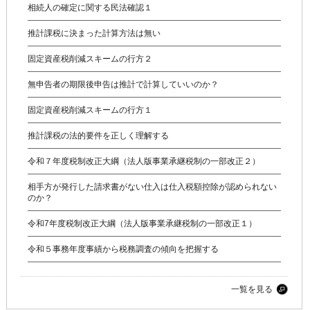
相続人の確定に関する民法確認１
推計課税に決まった計算方法は無い
固定資産税削減スキームの行方２
無申告者の期限後申告は推計で計算していいのか？
固定資産税削減スキームの行方１
推計課税の法的要件を正しく理解する
令和７年度税制改正大綱（法人版事業承継税制の一部改正２）
相手方が発行した請求書がない仕入は仕入税額控除が認められない
のか？
令和7年度税制改正大綱（法人版事業承継税制の一部改正１）
令和５事務年度事績から税務調査の傾向を把握する
一覧を見る