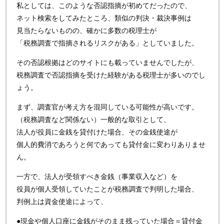
私としては、このような否認指摘が初めてだったので、
ネット検索をしてみたところ、類似の判決・裁決事例は
見当たらないものの、確かに多数の税理士が
「税務調査で指摘されるリスクがある」としていました。
その否認根拠はどのサイトにも載っていませんでしたが、
税務調査で否認指摘を受けた経験がある税理士が多いのでし
ょう。
まず、調査官が考え方を混同している可能性が高いです。
（税務調査など関係ない）一般的な取引として、
法人が役員に金銭を貸付けた場合、その金銭使途が
個人的費消であろうと何であっても貸付金に変わりありませ
ん。
一方で、法人が受領すべき金銭（事業収入など）を
役員が個人受領していたことが税務調査で判明した場合、
判例上は資金使途によって、
●現金や個人口座に金銭がそのまま残っていた場合＝貸付金