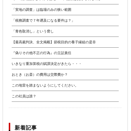
「実地の調査」は臨場のみの狭い範囲
「税務調査で７年遡及になる要件は？」
「青色取消し」という脅し
【最高裁判決、全文掲載】節税目的の養子縁組の是非
『偽りその他不正の行為』の立証責任
いきなり重加算税の賦課決定がきたら・・・
おとき（お斎）の費用は交際費か？
この地雷を踏まないようにしてください。
この社員は誰？
新着記事