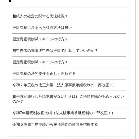
相続人の確定に関する民法確認１
推計課税に決まった計算方法は無い
固定資産税削減スキームの行方２
無申告者の期限後申告は推計で計算していいのか？
固定資産税削減スキームの行方１
推計課税の法的要件を正しく理解する
令和７年度税制改正大綱（法人版事業承継税制の一部改正２）
相手方が発行した請求書がない仕入は仕入税額控除が認められない
のか？
令和7年度税制改正大綱（法人版事業承継税制の一部改正１）
令和５事務年度事績から税務調査の傾向を把握する