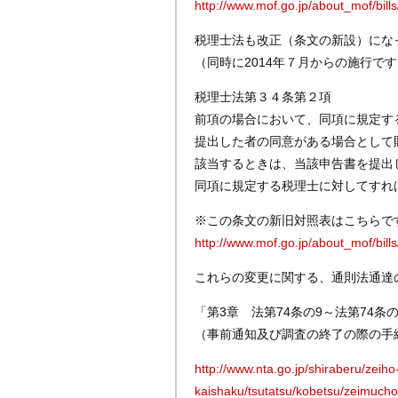
http://www.mof.go.jp/about_mof/bill
税理士法も改正（条文の新設）にな
（同時に2014年７月からの施行で
税理士法第３４条第２項
前項の場合において、同項に規定す
提出した者の同意がある場合として
該当するときは、当該申告書を提出
同項に規定する税理士に対してすれ
※この条文の新旧対照表はこちらで
http://www.mof.go.jp/about_mof/bill
これらの変更に関する、通則法通達
「第3章 法第74条の9～法第74条の
（事前通知及び調査の終了の際の手
http://www.nta.go.jp/shiraberu/zeiho
kaishaku/tsutatsu/kobetsu/zeimuc