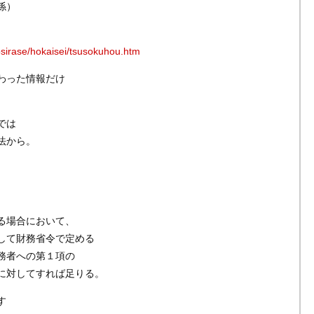
係）
osirase/hokaisei/tsusokuhou.htm
わった情報だけ
では
法から。
る場合において、
して財務省令で定める
務者への第１項の
に対してすれば足りる。
す