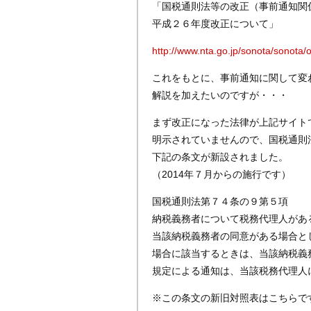
「国税通則法等の改正（事前通知関
平成２６年度改正について」
http://www.nta.go.jp/sonota/sonota/
これをもとに、事前通知に関して変
解説を加えたいのですが・・・
まず改正になった法律が上記サイト
明示されていませんので、国税通則
下記の条文が新設されました。
（2014年７月からの施行です）
国税通則法第７４条の９第５項
納税義務者について税務代理人があ
当該納税義務者の同意がある場合と
場合に該当するときは、当該納税義
規定による通知は、当該税務代理人
※この条文の新旧対照表はこちらで