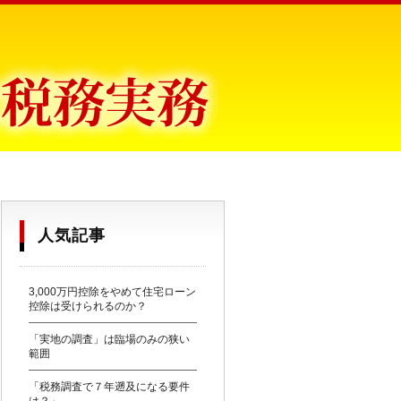
目からウロコ〜
人気記事
3,000万円控除をやめて住宅ローン
控除は受けられるのか？
「実地の調査」は臨場のみの狭い
範囲
「税務調査で７年遡及になる要件