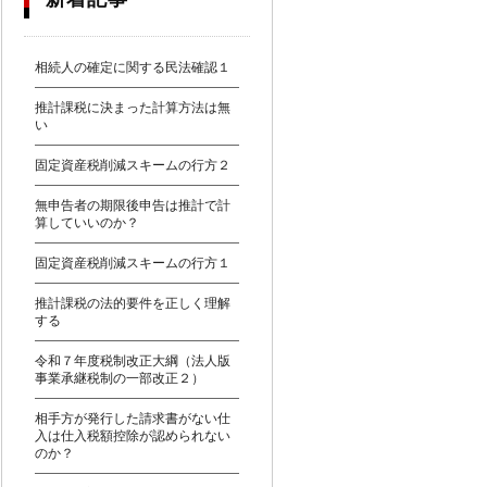
相続人の確定に関する民法確認１
推計課税に決まった計算方法は無
い
固定資産税削減スキームの行方２
無申告者の期限後申告は推計で計
算していいのか？
固定資産税削減スキームの行方１
推計課税の法的要件を正しく理解
する
令和７年度税制改正大綱（法人版
事業承継税制の一部改正２）
相手方が発行した請求書がない仕
入は仕入税額控除が認められない
のか？