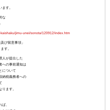
います。
的な
」
o-kaishaku/jimu-unei/sonota/120912/index.htm
続及び留意事項」
ります。
理人が提出した
者への事前通知は
とについて
該納税義務者への
て
なります。
れば、