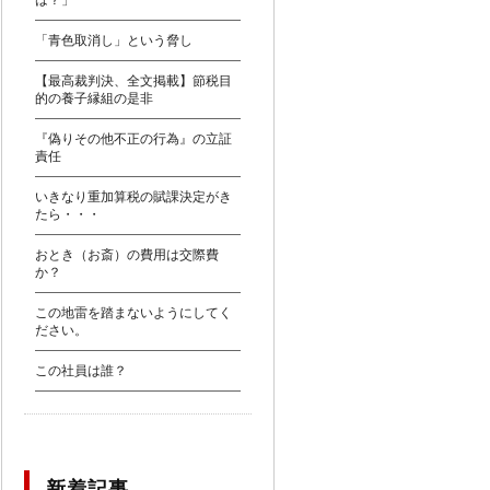
は？」
「青色取消し」という脅し
【最高裁判決、全文掲載】節税目
的の養子縁組の是非
『偽りその他不正の行為』の立証
責任
いきなり重加算税の賦課決定がき
たら・・・
おとき（お斎）の費用は交際費
か？
この地雷を踏まないようにしてく
ださい。
この社員は誰？
新着記事