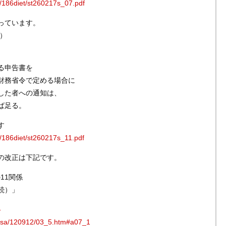
s/186diet/st260217s_07.pdf
っています。
す）
る申告書を
財務省令で定める場合に
した者への通知は、
ば足る。
す
s/186diet/st260217s_11.pdf
の改正は下記です。
11関係
続）」
-
hosa/120912/03_5.htm#a07_1