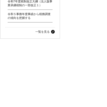
令和7年度税制改正大綱（法人版事
業承継税制の一部改正１）
令和５事務年度事績から税務調査
の傾向を把握する
一覧を見る