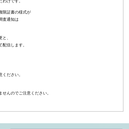
たわけです。
権限証書の様式が
調査通知は
更と、
て配信します。
意ください。
、
ませんのでご注意ください。