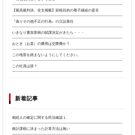
【最高裁判決、全文掲載】節税目的の養子縁組の是非
『偽りその他不正の行為』の立証責任
いきなり重加算税の賦課決定がきたら・・・
おとき（お斎）の費用は交際費か？
この地雷を踏まないようにしてください。
この社員は誰？
新着記事
相続人の確定に関する民法確認１
推計課税に決まった計算方法は無い