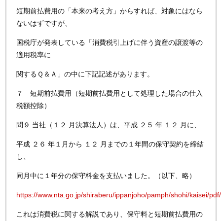
短期前払費用の「本来の考え方」からすれば、対象にはなら
ないはずですが、
国税庁が発表している「消費税引上げに伴う資産の譲渡等の
適用税率に
関するＱ＆Ａ」の中に下記記述があります。
７ 短期前払費用（短期前払費用として処理した場合の仕入
税額控除）
問９ 当社（１２ 月決算法人）は、平成 ２５ 年 １２ 月に、
平成 ２６ 年１月から １２ 月までの１年間の保守契約を締結
し、
同月中に１年分の保守料金を支払いました。（以下、略）
https://www.nta.go.jp/shiraberu/ippanjoho/pamph/shohi/kaisei/pd
これは消費税に関する解説であり、保守料と短期前払費用の