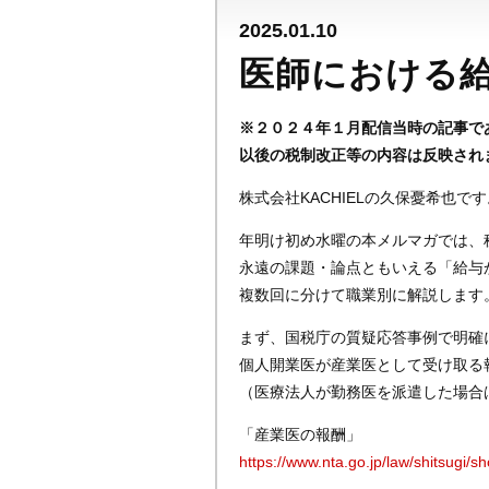
2025.01.10
医師における
※２０２４年１月配信当時の記事で
以後の税制改正等の内容は反映され
株式会社KACHIELの久保憂希也です
年明け初め水曜の本メルマガでは、
永遠の課題・論点ともいえる「給与
複数回に分けて職業別に解説します
まず、国税庁の質疑応答事例で明確
個人開業医が産業医として受け取る
（医療法人が勤務医を派遣した場合
「産業医の報酬」
https://www.nta.go.jp/law/shitsugi/s