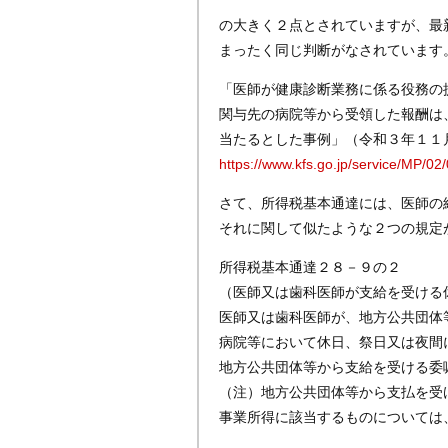
の大きく２点とされていますが、最
まったく同じ判断がなされています
「医師が健康診断業務に係る役務の
関与先の病院等から受領した報酬は
当たるとした事例」（令和３年１１
https://www.kfs.go.jp/service/MP/
さて、所得税基本通達には、医師の
それに関して似たような２つの規定
所得税基本通達２８－９の２
（医師又は歯科医師が支給を受ける
医師又は歯科医師が、地方公共団体
病院等において休日、祭日又は夜間
地方公共団体等から支給を受ける委
（注）地方公共団体等から支払を受
事業所得に該当するものについては