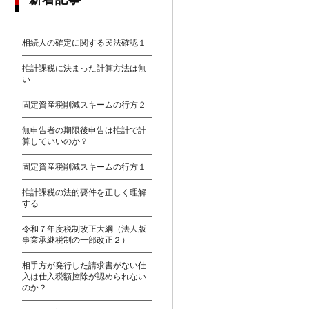
相続人の確定に関する民法確認１
推計課税に決まった計算方法は無
い
固定資産税削減スキームの行方２
無申告者の期限後申告は推計で計
算していいのか？
固定資産税削減スキームの行方１
推計課税の法的要件を正しく理解
する
令和７年度税制改正大綱（法人版
事業承継税制の一部改正２）
相手方が発行した請求書がない仕
入は仕入税額控除が認められない
のか？