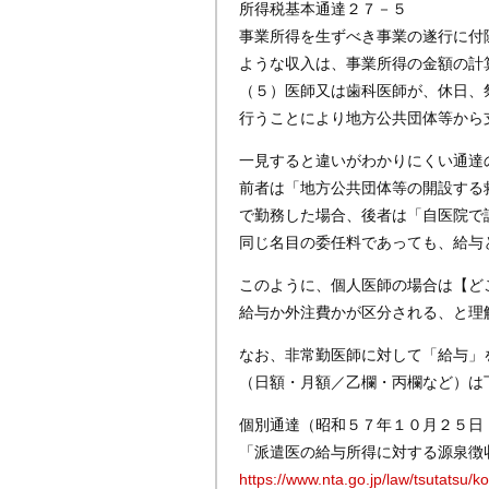
所得税基本通達２７－５
事業所得を生ずべき事業の遂行に付
ような収入は、事業所得の金額の計
（５）医師又は歯科医師が、休日、
行うことにより地方公共団体等から
一見すると違いがわかりにくい通達
前者は「地方公共団体等の開設する
で勤務した場合、後者は「自医院で
同じ名目の委任料であっても、給与
このように、個人医師の場合は【ど
給与か外注費かが区分される、と理
なお、非常勤医師に対して「給与」
（日額・月額／乙欄・丙欄など）は
個別通達（昭和５７年１０月２５日
「派遣医の給与所得に対する源泉徴
https://www.nta.go.jp/law/tsutatsu