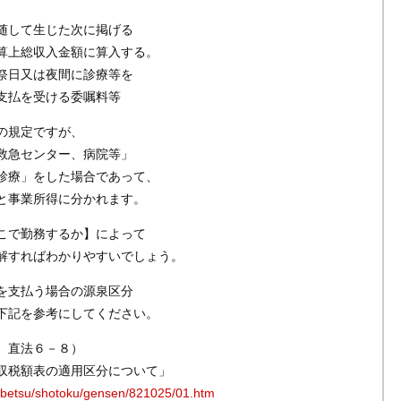
随して生じた次に掲げる
算上総収入金額に算入する。
祭日又は夜間に診療等を
支払を受ける委嘱料等
の規定ですが、
救急センター、病院等」
診療」をした場合であって、
と事業所得に分かれます。
こで勤務するか】によって
解すればわかりやすいでしょう。
を支払う場合の源泉区分
下記を参考にしてください。
 直法６－８）
収税額表の適用区分について」
/kobetsu/shotoku/gensen/821025/01.htm