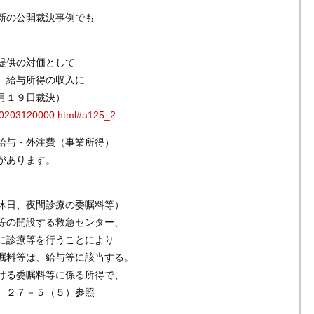
新の公開裁決事例でも
。
提供の対価として
、給与所得の収入に
月１９日裁決）
02/0203120000.html#a125_2
給与・外注費（事業所得）
があります。
休日、夜間診療の委嘱料等）
等の開設する救急センター、
に診療等を行うことにより
嘱料等は、給与等に該当する。
ける委嘱料等に係る所得で、
、２７－５（５）参照