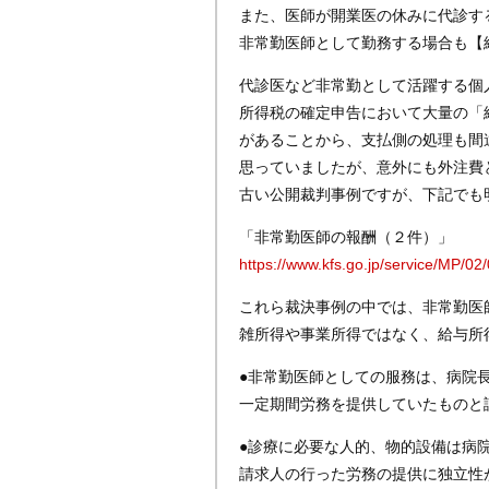
また、医師が開業医の休みに代診す
非常勤医師として勤務する場合も【
代診医など非常勤として活躍する個
所得税の確定申告において大量の「
があることから、支払側の処理も間
思っていましたが、意外にも外注費
古い公開裁判事例ですが、下記でも
「非常勤医師の報酬（２件）」
https://www.kfs.go.jp/service/MP/0
これら裁決事例の中では、非常勤医
雑所得や事業所得ではなく、給与所
●非常勤医師としての服務は、病院
一定期間労務を提供していたものと
●診療に必要な人的、物的設備は病
請求人の行った労務の提供に独立性