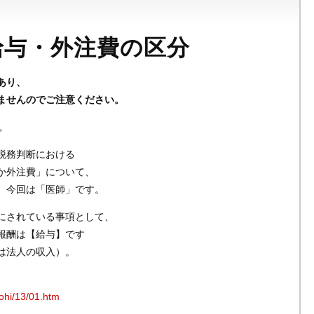
給与・外注費の区分
あり、
ませんのでご注意ください。
。
税務判断における
か外注費」について、
。今回は「医師」です。
にされている事項として、
報酬は【給与】です
は法人の収入）。
hohi/13/01.htm