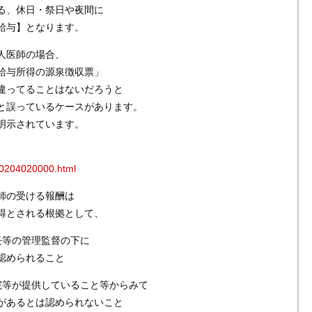
る、休日・祭日や夜間に
給与】となります。
人医師の場合、
給与所得の源泉徴収票」
違ってることはないだろうと
と誤っているケースがあります。
明示されています。
2/0204020000.html
師の受ける報酬は
得とされる根拠として、
長等の管理監督の下に
認められること
院等が提供していること等からみて
があるとは認められないこと