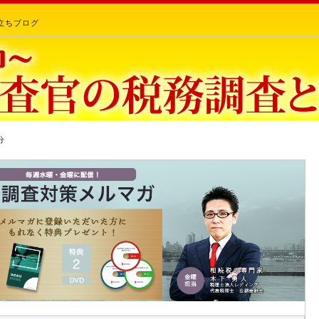
立ちブログ
分