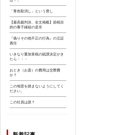
は？」
「青色取消し」という脅し
【最高裁判決、全文掲載】節税目
的の養子縁組の是非
『偽りその他不正の行為』の立証
責任
いきなり重加算税の賦課決定がき
たら・・・
おとき（お斎）の費用は交際費
か？
この地雷を踏まないようにしてく
ださい。
この社員は誰？
新着記事