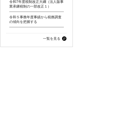
令和7年度税制改正大綱（法人版事
業承継税制の一部改正１）
令和５事務年度事績から税務調査
の傾向を把握する
一覧を見る