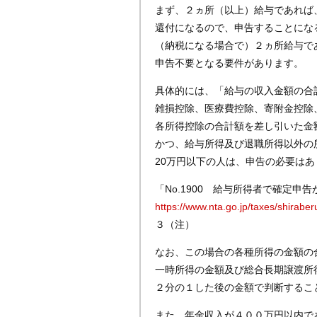
まず、２ヵ所（以上）給与であれば
還付になるので、申告することにな
（納税になる場合で）２ヵ所給与で
申告不要となる要件があります。
具体的には、「給与の収入金額の合
雑損控除、医療費控除、寄附金控除
各所得控除の合計額を差し引いた金額
かつ、給与所得及び退職所得以外の
20万円以下の人は、申告の必要は
「No.1900 給与所得者で確定申
https://www.nta.go.jp/taxes/shirab
３（注）
なお、この場合の各種所得の金額の
一時所得の金額及び総合長期譲渡所
２分の１した後の金額で判断するこ
また、年金収入が４００万円以内で