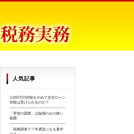
目からウロコ〜
人気記事
3,000万円控除をやめて住宅ローン
控除は受けられるのか？
「実地の調査」は臨場のみの狭い
範囲
「税務調査で７年遡及になる要件