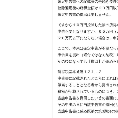
確定申告書への記載等の手続き要件
控除適用後の所得金額が２０万円以
確定申告書の提出は要しません。
ですから１０万円控除した後の所得
申告不要となりますが、６５万円（
２０万円以下にならない場合は、申
ここで、本来は確定申告が不要だっ
申告書を提出（還付ではなく納税）
その後になっても【撤回】が認めら
所得税基本通達１２１－２
申告書に記載されたところによれば法
該当することとなる者から提出され
税額が記載されているものにつき、
当該申告書を撤回したい旨の書面に
その申出の日に当該申告書の撤回が
当該申告書に係る既納の第3期分の