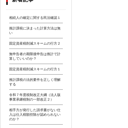
相続人の確定に関する民法確認１
推計課税に決まった計算方法は無
い
固定資産税削減スキームの行方２
無申告者の期限後申告は推計で計
算していいのか？
固定資産税削減スキームの行方１
推計課税の法的要件を正しく理解
する
令和７年度税制改正大綱（法人版
事業承継税制の一部改正２）
相手方が発行した請求書がない仕
入は仕入税額控除が認められない
のか？