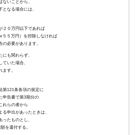
はないことから、
下となる場合には、
が２０万円以下であれば
or５５万円）を控除しなければ
告の必要があります。
たにも関わらず、
していた場合、
れます。
第121条各項の規定に
た申告書で第3期分の
これらの者から
よる申出があったときは、
あったものとし、
税額を還付する。