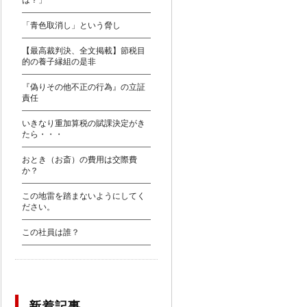
は？」
「青色取消し」という脅し
【最高裁判決、全文掲載】節税目
的の養子縁組の是非
『偽りその他不正の行為』の立証
責任
いきなり重加算税の賦課決定がき
たら・・・
おとき（お斎）の費用は交際費
か？
この地雷を踏まないようにしてく
ださい。
この社員は誰？
新着記事