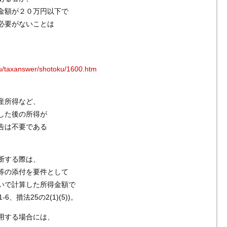
金額が２０万円以下で
必要がないことは
」
eru/taxanswer/shotoku/1600.htm
産所得など、
した後の所得が
告は不要である
断する際は、
等の添付を要件として
いで計算した所得金額で
、措法25の2(1)(5))。
用する場合には、