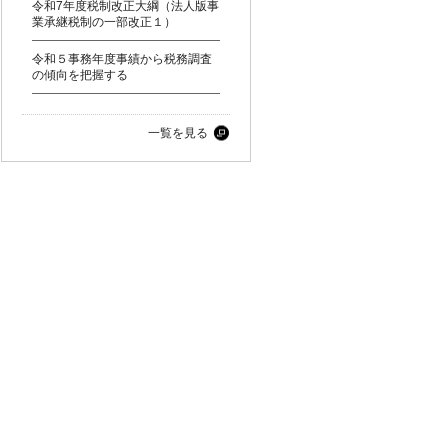
令和7年度税制改正大綱（法人版事
業承継税制の一部改正１）
令和５事務年度事績から税務調査
の傾向を把握する
一覧を見る