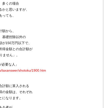
、多くの場合
るかと思いますが、
あっても、
計額から、
、基礎控除以外の
が150万円以下で、
所得金額との合計額が
ありません」。
告が必要な人」
eru/taxanswer/shotoku/1900.htm
合計額に算入される
得の金額は、それぞれ
とになります。
ある者が、