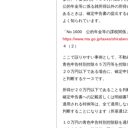
公的年金等に係る雑所得以外の所得
あるときは、確定申告書の提出する
よく知られています。
「No.1600 公的年金等の課税関係
https://www.nta.go.jp/taxes/shirab
４（２）
ここで誤りやすい事例として、不動
青色申告特別控除６５万円等を控除
２０万円以下である場合に、確定申
と判断するケースです。
所得が２０万円以下であることを判
確定申告書への記載若しくは明細書
適用される特例等は、全て適用しな
判断することになります（所基通121-6
１０万円の青色申告特別控除額を適