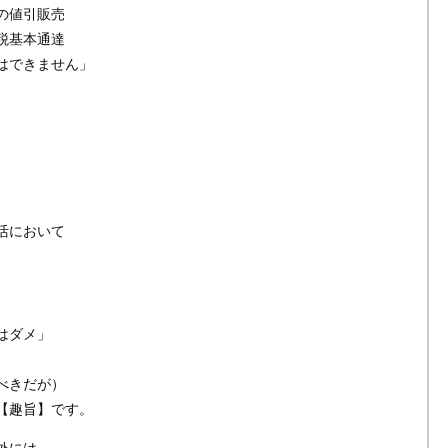
の値引販売
税基本通達
はできません」
活において
はダメ」
べきだが）
【趣旨】です。
外には、