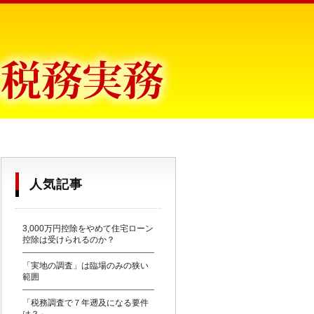
目からウロコ〜
人気記事
3,000万円控除をやめて住宅ローン
控除は受けられるのか？
「実地の調査」は臨場のみの狭い
範囲
「税務調査で７年遡及になる要件