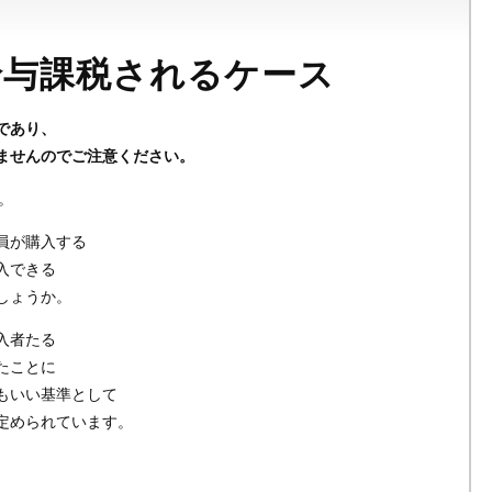
給与課税されるケース
であり、
ませんのでご注意ください。
。
員が購入する
入できる
しょうか。
入者たる
たことに
もいい基準として
定められています。
と