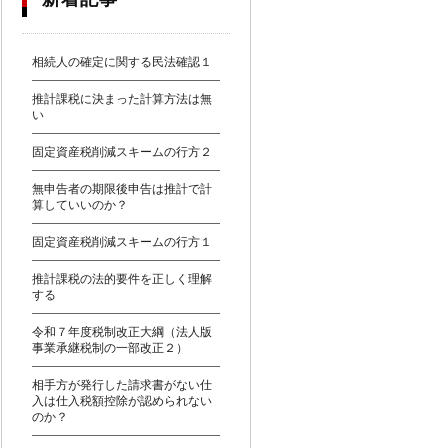
相続人の確定に関する民法確認１
推計課税に決まった計算方法は無
い
固定資産税削減スキームの行方２
無申告者の期限後申告は推計で計
算していいのか？
固定資産税削減スキームの行方１
推計課税の法的要件を正しく理解
する
令和７年度税制改正大綱（法人版
事業承継税制の一部改正２）
相手方が発行した請求書がない仕
入は仕入税額控除が認められない
のか？