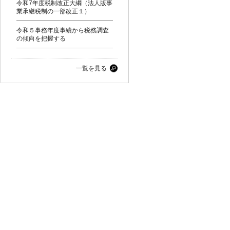
令和7年度税制改正大綱（法人版事
業承継税制の一部改正１）
令和５事務年度事績から税務調査
の傾向を把握する
一覧を見る