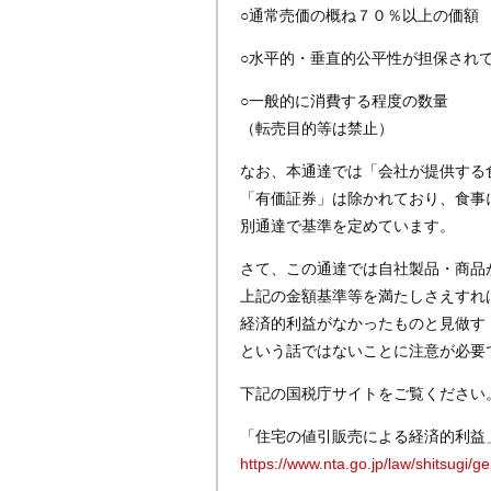
○通常売価の概ね７０％以上の価額
○水平的・垂直的公平性が担保され
○一般的に消費する程度の数量
（転売目的等は禁止）
なお、本通達では「会社が提供する
「有価証券」は除かれており、食事
別通達で基準を定めています。
さて、この通達では自社製品・商品
上記の金額基準等を満たしさえすれ
経済的利益がなかったものと見做す
という話ではないことに注意が必要
下記の国税庁サイトをご覧ください
「住宅の値引販売による経済的利益
https://www.nta.go.jp/law/shitsugi/