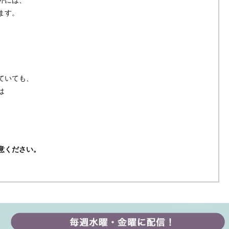
ます。
ていても、
は
意ください。