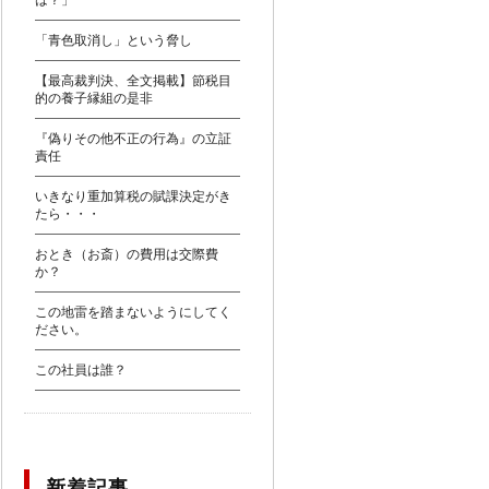
は？」
「青色取消し」という脅し
【最高裁判決、全文掲載】節税目
的の養子縁組の是非
『偽りその他不正の行為』の立証
責任
いきなり重加算税の賦課決定がき
たら・・・
おとき（お斎）の費用は交際費
か？
この地雷を踏まないようにしてく
ださい。
この社員は誰？
新着記事