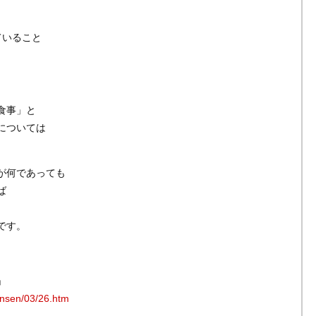
ていること
食事」と
については
が何であっても
ば
です。
。
」
gensen/03/26.htm