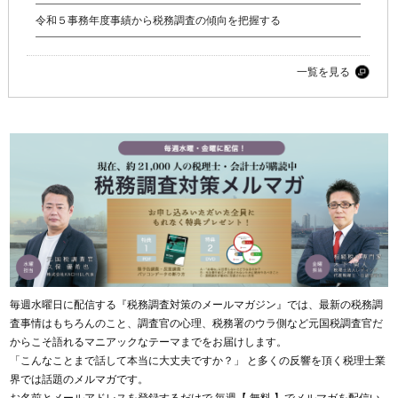
令和５事務年度事績から税務調査の傾向を把握する
一覧を見る
毎週水曜日に配信する『税務調査対策のメールマガジン』では、最新の税務調
査事情はもちろんのこと、調査官の心理、税務署のウラ側など元国税調査官だ
からこそ語れるマニアックなテーマまでをお届けします。
「こんなことまで話して本当に大丈夫ですか？」 と多くの反響を頂く税理士業
界では話題のメルマガです。
お名前とメールアドレスを登録するだけで 毎週【 無料 】でメルマガを配信い