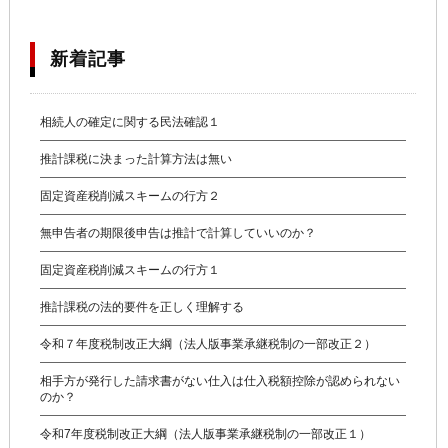
新着記事
相続人の確定に関する民法確認１
推計課税に決まった計算方法は無い
固定資産税削減スキームの行方２
無申告者の期限後申告は推計で計算していいのか？
固定資産税削減スキームの行方１
推計課税の法的要件を正しく理解する
令和７年度税制改正大綱（法人版事業承継税制の一部改正２）
相手方が発行した請求書がない仕入は仕入税額控除が認められない
のか？
令和7年度税制改正大綱（法人版事業承継税制の一部改正１）