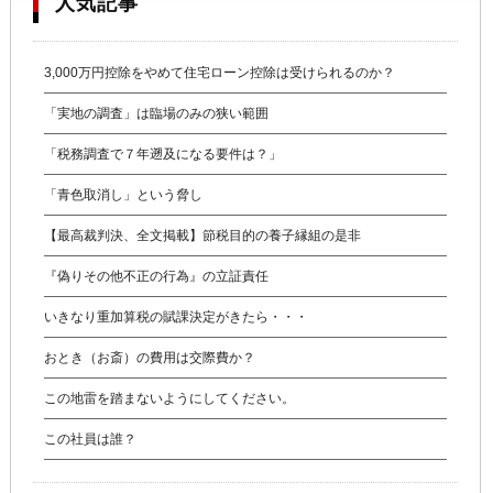
人気記事
3,000万円控除をやめて住宅ローン控除は受けられるのか？
「実地の調査」は臨場のみの狭い範囲
「税務調査で７年遡及になる要件は？」
「青色取消し」という脅し
【最高裁判決、全文掲載】節税目的の養子縁組の是非
『偽りその他不正の行為』の立証責任
いきなり重加算税の賦課決定がきたら・・・
おとき（お斎）の費用は交際費か？
この地雷を踏まないようにしてください。
この社員は誰？