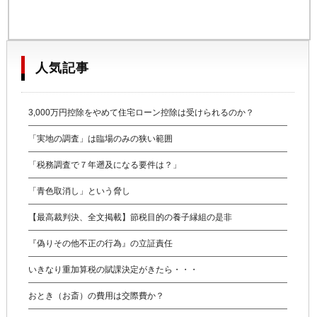
人気記事
3,000万円控除をやめて住宅ローン控除は受けられるのか？
「実地の調査」は臨場のみの狭い範囲
「税務調査で７年遡及になる要件は？」
「青色取消し」という脅し
【最高裁判決、全文掲載】節税目的の養子縁組の是非
『偽りその他不正の行為』の立証責任
いきなり重加算税の賦課決定がきたら・・・
おとき（お斎）の費用は交際費か？