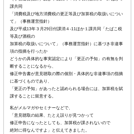
課共同
「消費税及び地方消費税の更正等及び加算税の取扱いについ
て」（事務運営指針）
及び平成13年３月29日付課消４-11ほか１課共同「たばこ税
等及び酒税の
加算税の取扱いについて」（事務運営指針）に基づき非違事
項の指摘を行ったか
どうかの具体的な事実認定により「更正の予知」の有無を判
断することになるから、
修正申告書が意見聴取の際の個別・具体的な非違事項の指摘
に基づくものであり、
「更正の予知」があったと認められる場合には、加算税を賦
課することに留意する。
私がメルマガやセミナーなどで、
「意見聴取の結果、たとえ誤りが見つかって
修正申告になったとしても、加算税が課されないので
絶対に得なんですよ」と伝えてきました。