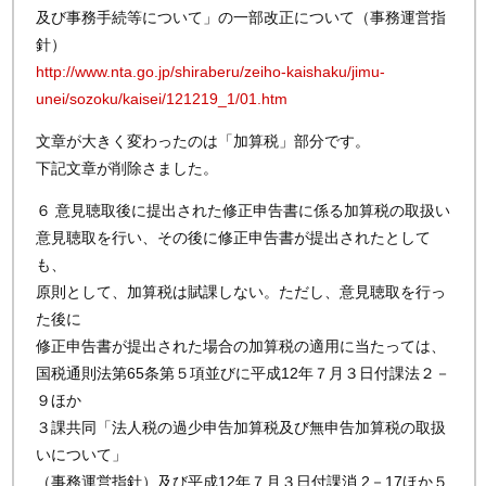
及び事務手続等について」の一部改正について（事務運営指
針）
http://www.nta.go.jp/shiraberu/zeiho-kaishaku/jimu-
unei/sozoku/kaisei/121219_1/01.htm
文章が大きく変わったのは「加算税」部分です。
下記文章が削除さました。
６ 意見聴取後に提出された修正申告書に係る加算税の取扱い
意見聴取を行い、その後に修正申告書が提出されたとして
も、
原則として、加算税は賦課しない。ただし、意見聴取を行っ
た後に
修正申告書が提出された場合の加算税の適用に当たっては、
国税通則法第65条第５項並びに平成12年７月３日付課法２－
９ほか
３課共同「法人税の過少申告加算税及び無申告加算税の取扱
いについて」
（事務運営指針）及び平成12年７月３日付課消 2－17ほか５