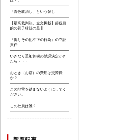
は？」
「青色取消し」という脅し
【最高裁判決、全文掲載】節税目
的の養子縁組の是非
『偽りその他不正の行為』の立証
責任
いきなり重加算税の賦課決定がき
たら・・・
おとき（お斎）の費用は交際費
か？
この地雷を踏まないようにしてく
ださい。
この社員は誰？
新着記事