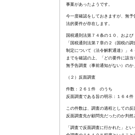
事案があったようです。
今一度確認をしておきますが、無予
法的要件が存在します。
国税通則法第７４条の１０、および
「国税通則法第７章の２（国税の調
制定について（法令解釈通達）」４
までを確認の上、「どの要件に該当
無予告調査（事前通知がない）のか
（２）反面調査
件数：２６１件 のうち
反面調査である旨の明示：１６４件
この件数は、調査の過程としての反
反面調査先が顧問先だったのか判然
「調査で反面調査に行かれた」とい
全調査のうち１０％程度ということ