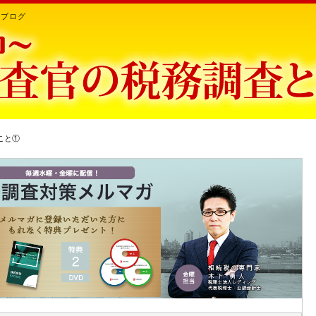
ちブログ
こと①