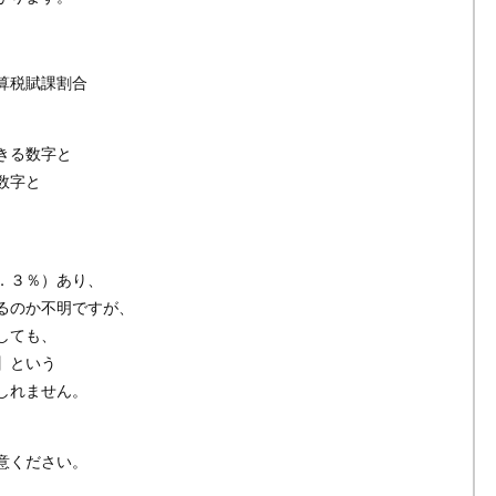
算税賦課割合
きる数字と
数字と
。
．３％）あり、
るのか不明ですが、
しても、
】という
しれません。
意ください。