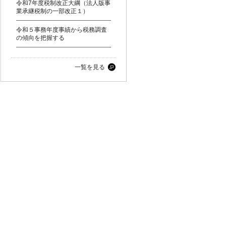
令和7年度税制改正大綱（法人版事
業承継税制の一部改正１）
令和５事務年度事績から税務調査
の傾向を把握する
一覧を見る