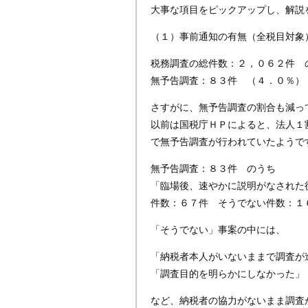
大事な項目をピックアップし、解説
（１）事前通知の有無（全税目対象
税務調査の総件数：２，０６２件 
無予告調査：８３件 （４．０％）
さすがに、無予告調査の割合も減っ
以前は国税庁ＨＰによると、法人１
で無予告調査が行われていたようで
無予告調査：８３件 のうち
「臨場後、速やかに説明がなされた
件数：６７件 そうでない件数：１
「そうでない」事案の中には、
「納税者本人がいないままで調査が
「調査目的を明らかにしなかった」
など、納税者の協力がないまま調査