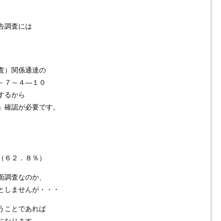
告調査には
査）関係通達の
－７～４―１０
するから
」確認が必要です。
（６２．８％）
面調査なのか、
としませんが・・・
うことであれば
になります。