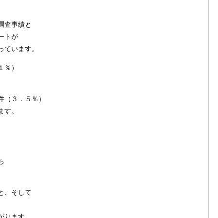
）
調査事績と
ートが
っています。
１％）
件（３．５％）
ます。
、
ち
と、そして
がります。