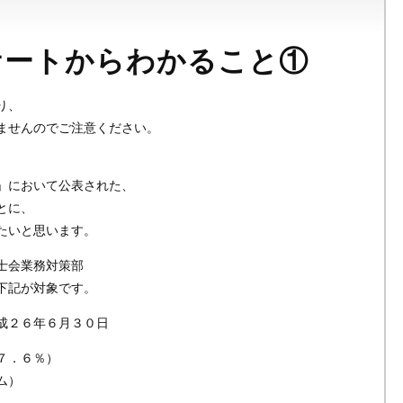
ケートからわかること①
り、
ませんのでご注意ください。
」において公表された、
とに、
たいと思います。
士会業務対策部
下記が対象です。
成２６年６月３０日
７．６％）
ム）