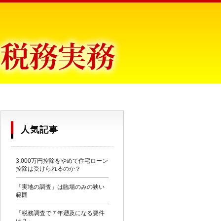
目からウロコ〜
人気記事
3,000万円控除をやめて住宅ローン
控除は受けられるのか？
「実地の調査」は臨場のみの狭い
範囲
「税務調査で７年遡及になる要件