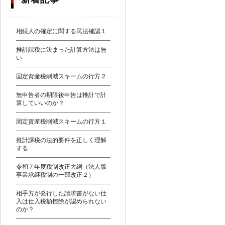
相続人の確定に関する民法確認１
推計課税に決まった計算方法は無
い
固定資産税削減スキームの行方２
無申告者の期限後申告は推計で計
算していいのか？
固定資産税削減スキームの行方１
推計課税の法的要件を正しく理解
する
令和７年度税制改正大綱（法人版
事業承継税制の一部改正２）
相手方が発行した請求書がない仕
入は仕入税額控除が認められない
のか？