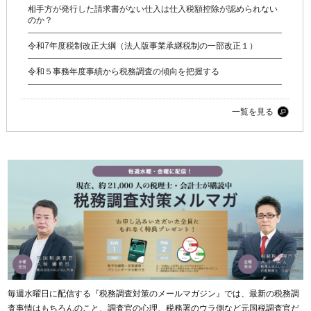
相手方が発行した請求書がない仕入は仕入税額控除が認められない
のか？
令和7年度税制改正大綱（法人版事業承継税制の一部改正１）
令和５事務年度事績から税務調査の傾向を把握する
一覧を見る
毎週水曜日に配信する『税務調査対策のメールマガジン』では、最新の税務調
査事情はもちろんのこと、調査官の心理、税務署のウラ側など元国税調査官だ