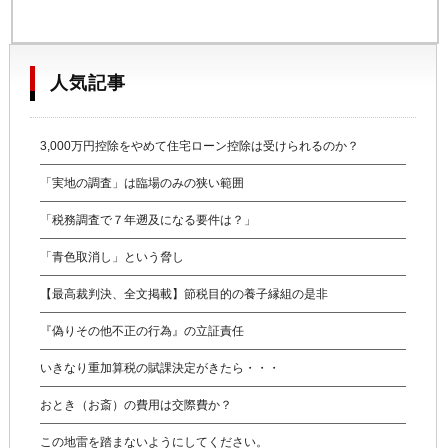
人気記事
3,000万円控除をやめて住宅ローン控除は受けられるのか？
「実地の調査」は臨場のみの狭い範囲
「税務調査で７年遡及になる要件は？」
「青色取消し」という脅し
【最高裁判決、全文掲載】節税目的の養子縁組の是非
『偽りその他不正の行為』の立証責任
いきなり重加算税の賦課決定がきたら・・・
おとき（お斎）の費用は交際費か？
この地雷を踏まないようにしてください。