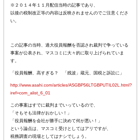
※２０１４年１１月配信当時の記事であり、
以後の税制改正等の内容は反映されませんのでご注意くださ
い。
この記事の当時、過大役員報酬を否認され裁判で争っている
事案が公表され、マスコミに大々的に取り上げられていま
す。
「役員報酬、高すぎる？ 「残波」蔵元、国税と訴訟に」
http://www.asahi.com/articles/ASGBP56LTGBPUTIL02L.html?
iref=com_alist_6_01
この事案はすでに裁判までいっているので、
「そもそも法律がおかしい！」
「役員報酬を会社が勝手に決めて何が悪い！」
という論点は、マスコミ受けとしてはアリですが、
税務調査の現場としてはナシでしょう。