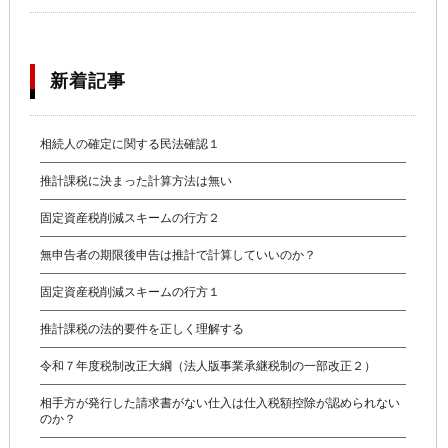
新着記事
相続人の確定に関する民法確認１
推計課税に決まった計算方法は無い
固定資産税削減スキームの行方２
無申告者の期限後申告は推計で計算していいのか？
固定資産税削減スキームの行方１
推計課税の法的要件を正しく理解する
令和７年度税制改正大綱（法人版事業承継税制の一部改正２）
相手方が発行した請求書がない仕入は仕入税額控除が認められない
のか？