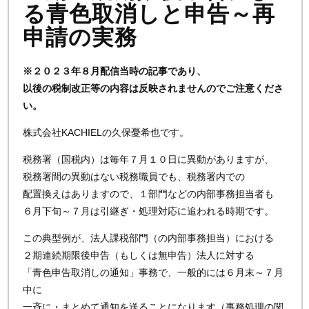
る青色取消しと申告～再
申請の実務
※２０２３年８月配信当時の記事であり、
以後の税制改正等の内容は反映されませんのでご注意くださ
い。
株式会社KACHIELの久保憂希也です。
税務署（国税内）は毎年７月１０日に異動がありますが、
税務署間の異動はない税務職員でも、税務署内での
配置換えはありますので、１部門などの内部事務担当者も
６月下旬～７月は引継ぎ・処理対応に追われる時期です。
この典型例が、法人課税部門（の内部事務担当）における
２期連続期限後申告（もしくは無申告）法人に対する
「青色申告取消しの通知」事務で、一般的には６月末～７月
中に
一斉に・まとめて通知を送ることになります（事務処理の関