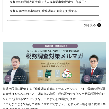
令和7年度税制改正大綱（法人版事業承継税制の一部改正１）
令和５事務年度事績から税務調査の傾向を把握する
一覧を見る
毎週水曜日に配信する『税務調査対策のメールマガジン』では、最新の税務調
査事情はもちろんのこと、調査官の心理、税務署のウラ側など元国税調査官だ
からこそ語れるマニアックなテーマまでをお届けします。
「こんなことまで話して本当に大丈夫ですか？」 と多くの反響を頂く税理士業