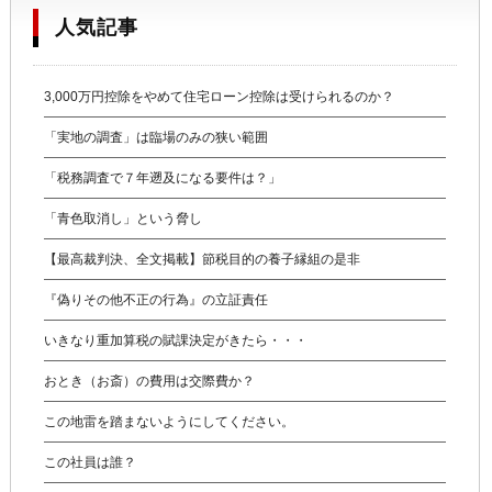
人気記事
3,000万円控除をやめて住宅ローン控除は受けられるのか？
「実地の調査」は臨場のみの狭い範囲
「税務調査で７年遡及になる要件は？」
「青色取消し」という脅し
【最高裁判決、全文掲載】節税目的の養子縁組の是非
『偽りその他不正の行為』の立証責任
いきなり重加算税の賦課決定がきたら・・・
おとき（お斎）の費用は交際費か？
この地雷を踏まないようにしてください。
この社員は誰？