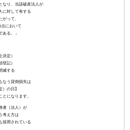
となり、当該破産法人が
人に対して有する
たがって、
時点において
である。」
止決定）
鎖登記）
消滅する
もなう貸倒損失は
定）の日】
ことになります。
務者（法人）が
う考え方は
も採用されている