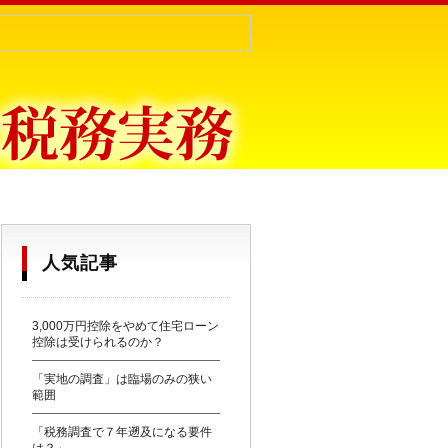
目からウロコ〜
人気記事
3,000万円控除をやめて住宅ローン
控除は受けられるのか？
「実地の調査」は臨場のみの狭い
範囲
「税務調査で７年遡及になる要件