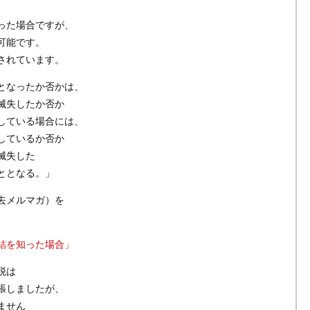
った場合ですが、
可能です。
されています。
となったか否かは、
滅失したか否か
している場合には、
しているか否か
滅失した
ととなる。」
去メルマガ）を
結を知った場合」
税は
張しましたが、
ません