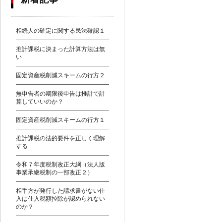
相続人の確定に関する民法確認１
推計課税に決まった計算方法は無
い
固定資産税削減スキームの行方２
無申告者の期限後申告は推計で計
算していいのか？
固定資産税削減スキームの行方１
推計課税の法的要件を正しく理解
する
令和７年度税制改正大綱（法人版
事業承継税制の一部改正２）
相手方が発行した請求書がない仕
入は仕入税額控除が認められない
のか？