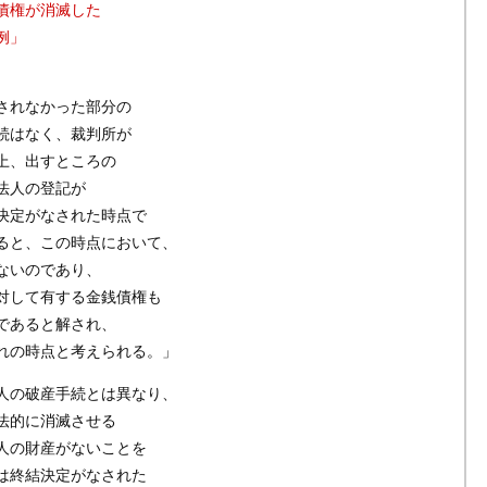
債権が消滅した
例」
されなかった部分の
続はなく、裁判所が
上、出すところの
法人の登記が
決定がなされた時点で
ると、この時点において、
ないのであり、
対して有する金銭債権も
であると解され、
れの時点と考えられる。」
人の破産手続とは異なり、
法的に消滅させる
人の財産がないことを
は終結決定がなされた