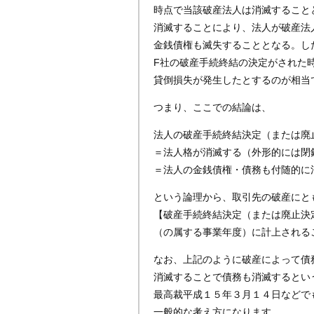
時点で当該破産法人は消滅すること
消滅することにより、法人が破産法
金銭債権も滅失することとなる。し
F社の破産手続終結の決定がされた
貸倒損失が発生したとするのが相当
つまり、ここでの結論は、
法人の破産手続終結決定（または廃
＝法人格が消滅する（外形的には閉
＝法人の金銭債権・債務も付随的に
という論理から、取引先の破産にと
【破産手続終結決定（または廃止決
（の属する事業年度）に計上される
なお、上記のように破産によって債
消滅することで債務も消滅するとい
最高裁平成１５年３月１４日などで
一般的な考え方になります。