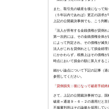
また、取引先の破産を後になって知
（５年以内であれば）更正の請求が
上記の公開裁決事例でも、こう判断
「法人が所有する金銭債権が貸倒れ
第一次的には、その金銭債権全体が
によって判定され、その債権が滅失
法人がこれを貸倒れとして損金経理
にかかわらず、税務上はその債権が
時点において損金の額に算入するこ
細かい論点について下記の記事（過
参照してください。
「貸倒損失：後になって破産手続終
さて、上記の公開裁決事例では、国
破産＝通達９－６－２の適用だと主
不服審判所はその論拠を採用してい