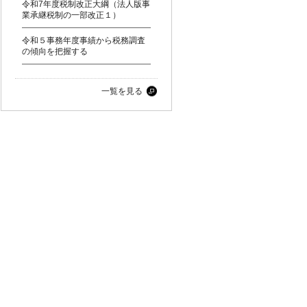
令和7年度税制改正大綱（法人版事
業承継税制の一部改正１）
令和５事務年度事績から税務調査
の傾向を把握する
一覧を見る