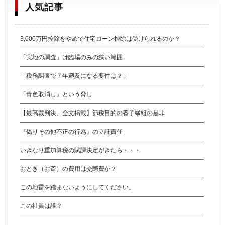
人気記事
3,000万円控除をやめて住宅ローン控除は受けられるのか？
「実地の調査」は臨場のみの狭い範囲
「税務調査で７年遡及になる要件は？」
「青色取消し」という脅し
【最高裁判決、全文掲載】節税目的の養子縁組の是非
『偽りその他不正の行為』の立証責任
いきなり重加算税の賦課決定がきたら・・・
おとき（お斎）の費用は交際費か？
この地雷を踏まないようにしてください。
この社員は誰？