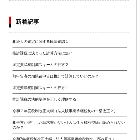
新着記事
相続人の確定に関する民法確認１
推計課税に決まった計算方法は無い
固定資産税削減スキームの行方２
無申告者の期限後申告は推計で計算していいのか？
固定資産税削減スキームの行方１
推計課税の法的要件を正しく理解する
令和７年度税制改正大綱（法人版事業承継税制の一部改正２）
相手方が発行した請求書がない仕入は仕入税額控除が認められない
のか？
令和7年度税制改正大綱（法人版事業承継税制の一部改正１）