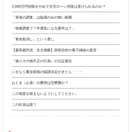
3,000万円控除をやめて住宅ローン控除は受けられるのか？
「実地の調査」は臨場のみの狭い範囲
「税務調査で７年遡及になる要件は？」
「青色取消し」という脅し
【最高裁判決、全文掲載】節税目的の養子縁組の是非
『偽りその他不正の行為』の立証責任
いきなり重加算税の賦課決定がきたら・・・
おとき（お斎）の費用は交際費か？
この地雷を踏まないようにしてください。
この社員は誰？