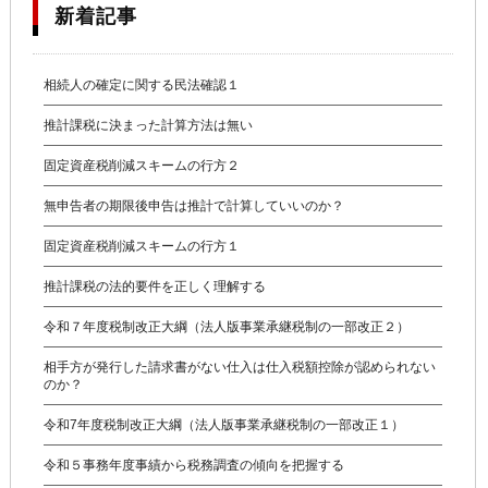
新着記事
相続人の確定に関する民法確認１
推計課税に決まった計算方法は無い
固定資産税削減スキームの行方２
無申告者の期限後申告は推計で計算していいのか？
固定資産税削減スキームの行方１
推計課税の法的要件を正しく理解する
令和７年度税制改正大綱（法人版事業承継税制の一部改正２）
相手方が発行した請求書がない仕入は仕入税額控除が認められない
のか？
令和7年度税制改正大綱（法人版事業承継税制の一部改正１）
令和５事務年度事績から税務調査の傾向を把握する