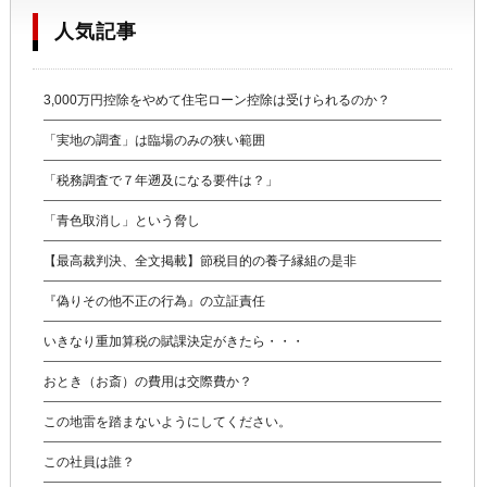
人気記事
3,000万円控除をやめて住宅ローン控除は受けられるのか？
「実地の調査」は臨場のみの狭い範囲
「税務調査で７年遡及になる要件は？」
「青色取消し」という脅し
【最高裁判決、全文掲載】節税目的の養子縁組の是非
『偽りその他不正の行為』の立証責任
いきなり重加算税の賦課決定がきたら・・・
おとき（お斎）の費用は交際費か？
この地雷を踏まないようにしてください。
この社員は誰？