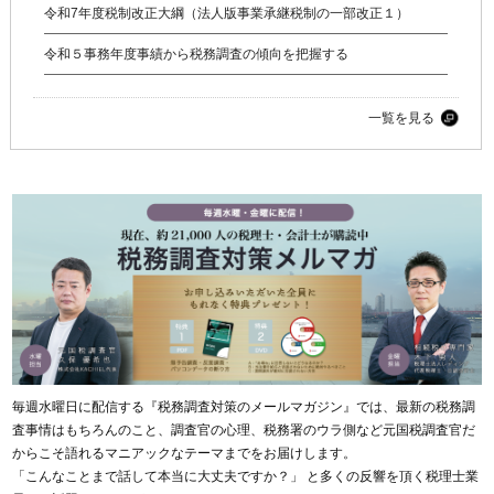
令和7年度税制改正大綱（法人版事業承継税制の一部改正１）
令和５事務年度事績から税務調査の傾向を把握する
一覧を見る
毎週水曜日に配信する『税務調査対策のメールマガジン』では、最新の税務調
査事情はもちろんのこと、調査官の心理、税務署のウラ側など元国税調査官だ
からこそ語れるマニアックなテーマまでをお届けします。
「こんなことまで話して本当に大丈夫ですか？」 と多くの反響を頂く税理士業