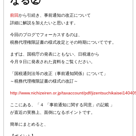
なる②
前回
から引続き、事前通知の改正について
詳細に解説を加えたいと思います。
今回のブログでフォーカスするのは、
税務代理権限証書の様式改定とその時期についてです。
まずは、国税庁の発表にともない、日税連から
今月９日に発表された資料をご覧ください。
「国税通則法等の改正（事前通知関係）について」
～税務代理権限証書の様式の改訂～
http://www.nichizeiren.or.jp/taxaccount/pdf/jizentsuchikaisei14040
ここにある、「４ 「事前通知に関する同意」の記載 」
が直近の実務上、面倒になるポイントです。
簡単にまとめると、