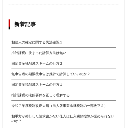
新着記事
相続人の確定に関する民法確認１
推計課税に決まった計算方法は無い
固定資産税削減スキームの行方２
無申告者の期限後申告は推計で計算していいのか？
固定資産税削減スキームの行方１
推計課税の法的要件を正しく理解する
令和７年度税制改正大綱（法人版事業承継税制の一部改正２）
相手方が発行した請求書がない仕入は仕入税額控除が認められない
のか？