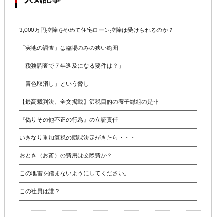
3,000万円控除をやめて住宅ローン控除は受けられるのか？
「実地の調査」は臨場のみの狭い範囲
「税務調査で７年遡及になる要件は？」
「青色取消し」という脅し
【最高裁判決、全文掲載】節税目的の養子縁組の是非
『偽りその他不正の行為』の立証責任
いきなり重加算税の賦課決定がきたら・・・
おとき（お斎）の費用は交際費か？
この地雷を踏まないようにしてください。
この社員は誰？