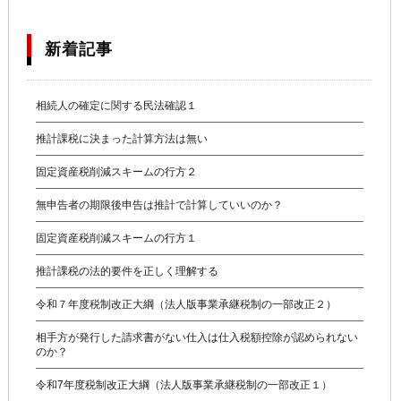
新着記事
相続人の確定に関する民法確認１
推計課税に決まった計算方法は無い
固定資産税削減スキームの行方２
無申告者の期限後申告は推計で計算していいのか？
固定資産税削減スキームの行方１
推計課税の法的要件を正しく理解する
令和７年度税制改正大綱（法人版事業承継税制の一部改正２）
相手方が発行した請求書がない仕入は仕入税額控除が認められない
のか？
令和7年度税制改正大綱（法人版事業承継税制の一部改正１）