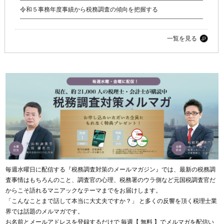
令和５事務年度事績から税務調査の傾向を把握する
一覧を見る
毎週水曜日に配信する『税務調査対策のメールマガジン』では、最新の税務調
査事情はもちろんのこと、調査官の心理、税務署のウラ側など元国税調査官だ
からこそ語れるマニアックなテーマまでをお届けします。
「こんなことまで話して本当に大丈夫ですか？」 と多くの反響を頂く税理士業
界では話題のメルマガです。
お名前とメールアドレスを登録するだけで 毎週【 無料 】でメルマガを配信い