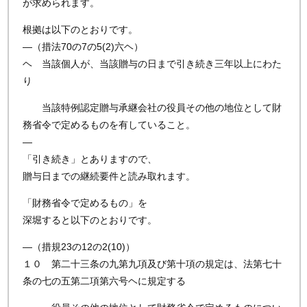
が求められます。
根拠は以下のとおりです。
—（措法70の7の5(2)六ヘ）
ヘ 当該個人が、当該贈与の日まで引き続き三年以上にわた
り
当該特例認定贈与承継会社の役員その他の地位として財
務省令で定めるものを有していること。
—
「引き続き」とありますので、
贈与日までの継続要件と読み取れます。
「財務省令で定めるもの」を
深堀すると以下のとおりです。
—（措規23の12の2(10)）
１０ 第二十三条の九第九項及び第十項の規定は、法第七十
条の七の五第二項第六号ヘに規定する