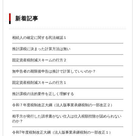
新着記事
相続人の確定に関する民法確認１
推計課税に決まった計算方法は無い
固定資産税削減スキームの行方２
無申告者の期限後申告は推計で計算していいのか？
固定資産税削減スキームの行方１
推計課税の法的要件を正しく理解する
令和７年度税制改正大綱（法人版事業承継税制の一部改正２）
相手方が発行した請求書がない仕入は仕入税額控除が認められない
のか？
令和7年度税制改正大綱（法人版事業承継税制の一部改正１）