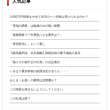
人気記事
3,000万円控除をやめて住宅ローン控除は受けられるのか？
「実地の調査」は臨場のみの狭い範囲
「税務調査で７年遡及になる要件は？」
「青色取消し」という脅し
【最高裁判決、全文掲載】節税目的の養子縁組の是非
『偽りその他不正の行為』の立証責任
いきなり重加算税の賦課決定がきたら・・・
おとき（お斎）の費用は交際費か？
この地雷を踏まないようにしてください。
この社員は誰？