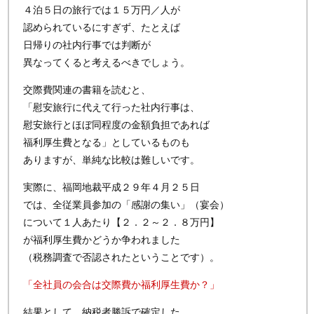
４泊５日の旅行では１５万円／人が
認められているにすぎず、たとえば
日帰りの社内行事では判断が
異なってくると考えるべきでしょう。
交際費関連の書籍を読むと、
「慰安旅行に代えて行った社内行事は、
慰安旅行とほぼ同程度の金額負担であれば
福利厚生費となる」としているものも
ありますが、単純な比較は難しいです。
実際に、福岡地裁平成２９年４月２５日
では、全従業員参加の「感謝の集い」（宴会）
について１人あたり【２．２～２．８万円】
が福利厚生費かどうか争われました
（税務調査で否認されたということです）。
「全社員の会合は交際費か福利厚生費か？」
結果として、納税者勝訴で確定した