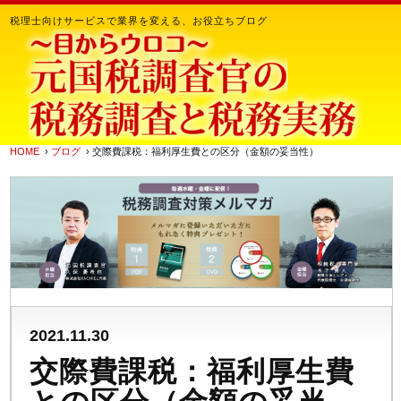
税理士向けサービスで業界を変える、お役立ちブログ
HOME
›
ブログ
› 交際費課税：福利厚生費との区分（金額の妥当性）
2021.11.30
交際費課税：福利厚生費