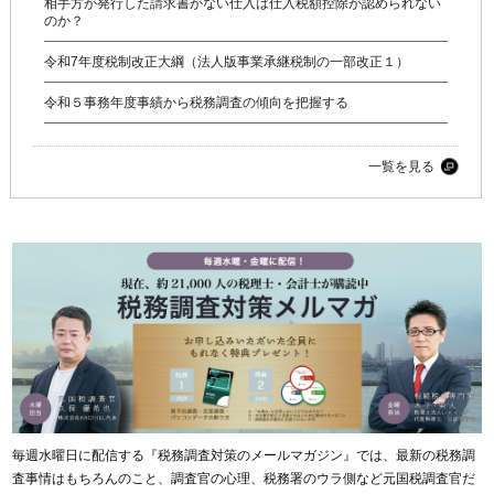
相手方が発行した請求書がない仕入は仕入税額控除が認められない
のか？
令和7年度税制改正大綱（法人版事業承継税制の一部改正１）
令和５事務年度事績から税務調査の傾向を把握する
一覧を見る
毎週水曜日に配信する『税務調査対策のメールマガジン』では、最新の税務調
査事情はもちろんのこと、調査官の心理、税務署のウラ側など元国税調査官だ