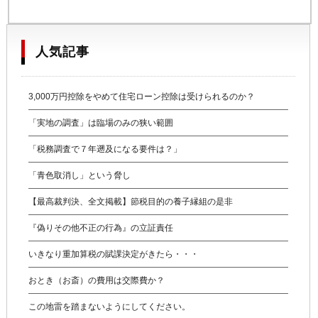
人気記事
3,000万円控除をやめて住宅ローン控除は受けられるのか？
「実地の調査」は臨場のみの狭い範囲
「税務調査で７年遡及になる要件は？」
「青色取消し」という脅し
【最高裁判決、全文掲載】節税目的の養子縁組の是非
『偽りその他不正の行為』の立証責任
いきなり重加算税の賦課決定がきたら・・・
おとき（お斎）の費用は交際費か？
この地雷を踏まないようにしてください。