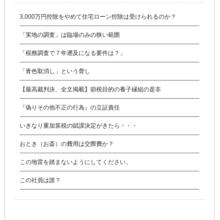
3,000万円控除をやめて住宅ローン控除は受けられるのか？
「実地の調査」は臨場のみの狭い範囲
「税務調査で７年遡及になる要件は？」
「青色取消し」という脅し
【最高裁判決、全文掲載】節税目的の養子縁組の是非
『偽りその他不正の行為』の立証責任
いきなり重加算税の賦課決定がきたら・・・
おとき（お斎）の費用は交際費か？
この地雷を踏まないようにしてください。
この社員は誰？