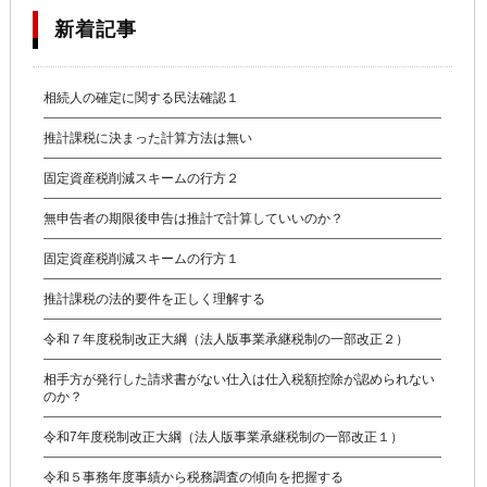
新着記事
相続人の確定に関する民法確認１
推計課税に決まった計算方法は無い
固定資産税削減スキームの行方２
無申告者の期限後申告は推計で計算していいのか？
固定資産税削減スキームの行方１
推計課税の法的要件を正しく理解する
令和７年度税制改正大綱（法人版事業承継税制の一部改正２）
相手方が発行した請求書がない仕入は仕入税額控除が認められない
のか？
令和7年度税制改正大綱（法人版事業承継税制の一部改正１）
令和５事務年度事績から税務調査の傾向を把握する