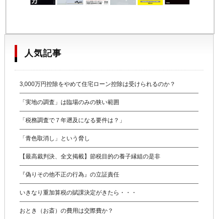
人気記事
3,000万円控除をやめて住宅ローン控除は受けられるのか？
「実地の調査」は臨場のみの狭い範囲
「税務調査で７年遡及になる要件は？」
「青色取消し」という脅し
【最高裁判決、全文掲載】節税目的の養子縁組の是非
『偽りその他不正の行為』の立証責任
いきなり重加算税の賦課決定がきたら・・・
おとき（お斎）の費用は交際費か？