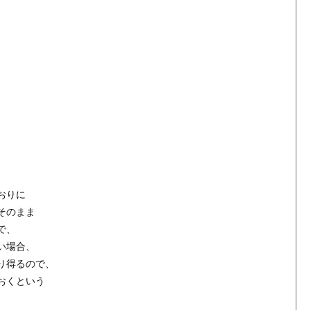
おりに
そのまま
で、
い場合、
り得るので、
おくという