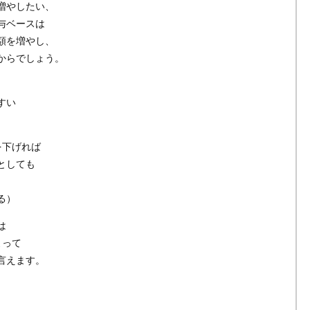
増やしたい、
与ベースは
額を増やし、
からでしょう。
と
すい
）
を下げれば
としても
る）
は
よって
言えます。