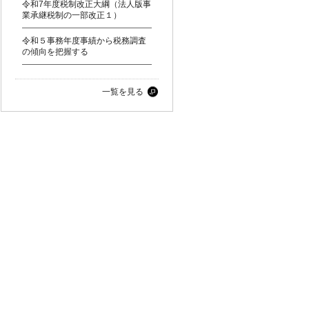
令和7年度税制改正大綱（法人版事
業承継税制の一部改正１）
令和５事務年度事績から税務調査
の傾向を把握する
一覧を見る