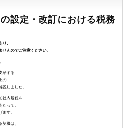
）の設定・改訂における税務
あり、
ませんのでご注意ください。
。
支給する
上の
解説しました。
て社内規程を
あたって、
げます。
る契機は、