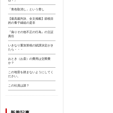
は？」
「青色取消し」という脅し
【最高裁判決、全文掲載】節税目
的の養子縁組の是非
『偽りその他不正の行為』の立証
責任
いきなり重加算税の賦課決定がき
たら・・・
おとき（お斎）の費用は交際費
か？
この地雷を踏まないようにしてく
ださい。
この社員は誰？
新着記事