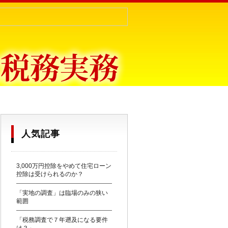
目からウロコ〜
人気記事
3,000万円控除をやめて住宅ローン
控除は受けられるのか？
「実地の調査」は臨場のみの狭い
範囲
「税務調査で７年遡及になる要件