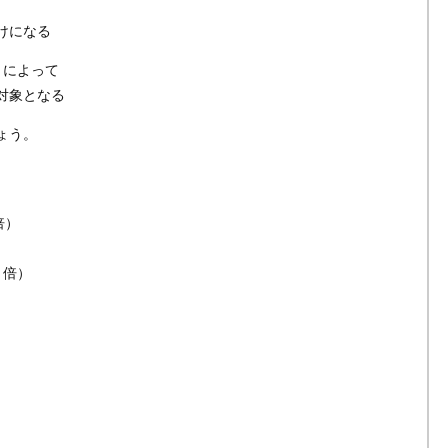
けになる
とによって
対象となる
ょう。
倍）
３倍）