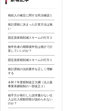
相続人の確定に関する民法確認１
推計課税に決まった計算方法は無
い
固定資産税削減スキームの行方２
無申告者の期限後申告は推計で計
算していいのか？
固定資産税削減スキームの行方１
推計課税の法的要件を正しく理解
する
令和７年度税制改正大綱（法人版
事業承継税制の一部改正２）
相手方が発行した請求書がない仕
入は仕入税額控除が認められない
のか？