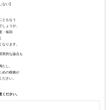
しない】
にともなう
でしょうが、
度・毎回
く
くなります。
現実的な論点も
満たし、
ための根拠が
ください。
意ください。