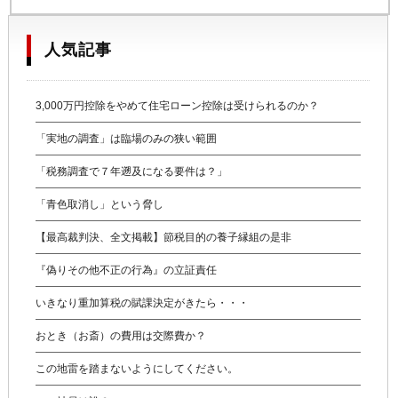
人気記事
3,000万円控除をやめて住宅ローン控除は受けられるのか？
「実地の調査」は臨場のみの狭い範囲
「税務調査で７年遡及になる要件は？」
「青色取消し」という脅し
【最高裁判決、全文掲載】節税目的の養子縁組の是非
『偽りその他不正の行為』の立証責任
いきなり重加算税の賦課決定がきたら・・・
おとき（お斎）の費用は交際費か？
この地雷を踏まないようにしてください。