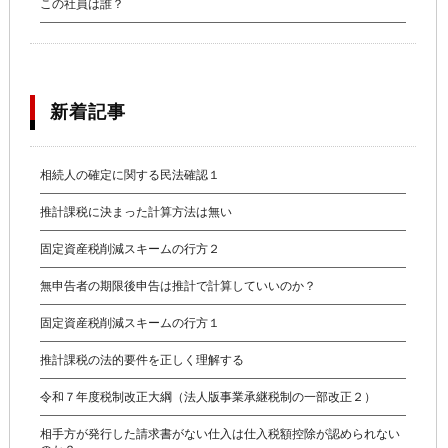
この社員は誰？
新着記事
相続人の確定に関する民法確認１
推計課税に決まった計算方法は無い
固定資産税削減スキームの行方２
無申告者の期限後申告は推計で計算していいのか？
固定資産税削減スキームの行方１
推計課税の法的要件を正しく理解する
令和７年度税制改正大綱（法人版事業承継税制の一部改正２）
相手方が発行した請求書がない仕入は仕入税額控除が認められない