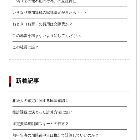
『偽りその他不正の行為』の立証責任
いきなり重加算税の賦課決定がきたら・・・
おとき（お斎）の費用は交際費か？
この地雷を踏まないようにしてください。
この社員は誰？
新着記事
相続人の確定に関する民法確認１
推計課税に決まった計算方法は無い
固定資産税削減スキームの行方２
無申告者の期限後申告は推計で計算していいのか？