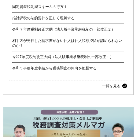
固定資産税削減スキームの行方１
推計課税の法的要件を正しく理解する
令和７年度税制改正大綱（法人版事業承継税制の一部改正２）
相手方が発行した請求書がない仕入は仕入税額控除が認められない
のか？
令和7年度税制改正大綱（法人版事業承継税制の一部改正１）
令和５事務年度事績から税務調査の傾向を把握する
一覧を見る