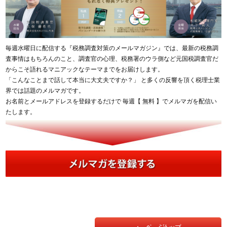
毎週水曜日に配信する『税務調査対策のメールマガジン』では、最新の税務調
査事情はもちろんのこと、調査官の心理、税務署のウラ側など元国税調査官だ
からこそ語れるマニアックなテーマまでをお届けします。
「こんなことまで話して本当に大丈夫ですか？」 と多くの反響を頂く税理士業
界では話題のメルマガです。
お名前とメールアドレスを登録するだけで 毎週【 無料 】でメルマガを配信い
たします。