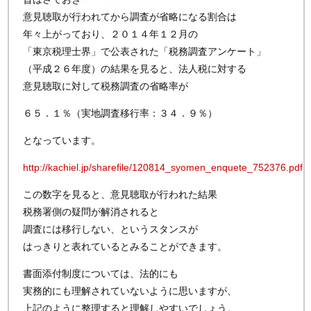
意見聴取が行われてから調査が省略になる割合は
年々上がっており、２０１４年１２月の
「東京税理士界」で公表された「税務調査アンケート」
（平成２６年度）の結果を見ると、法人税に対する
意見聴取に対して税務調査の省略率が
６５．１％（実地調査移行率：３４．９％）
となっています。
http://kachiel.jp/sharefile/120814_syomen_enquete_752376.pdf
この数字を見ると、意見聴取が行われた結果
税務署側の疑問が解消されると
調査には移行しない、というスタンスが
はっきりと表れているとみることができます。
書面添付制度については、法的にも
実務的にも理解されていないように思いますが、
上記のように整理すると理解しやすいでしょう。