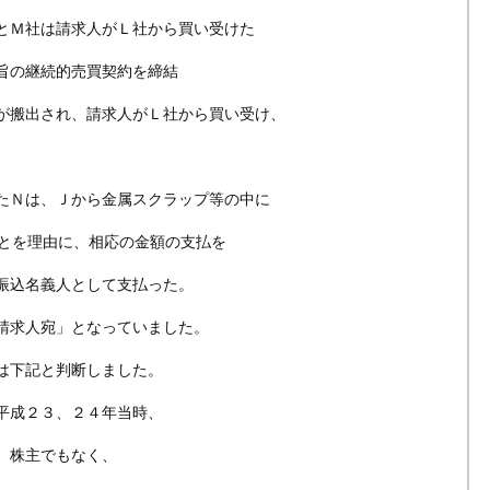
とＭ社は請求人がＬ社から買い受けた
旨の継続的売買契約を締結
が搬出され、請求人がＬ社から買い受け、
たＮは、Ｊから金属スクラップ等の中に
ことを理由に、相応の金額の支払を
振込名義人として支払った。
請求人宛」となっていました。
は下記と判断しました。
平成２３、２４年当時、
、株主でもなく、