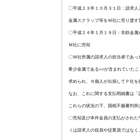
〇平成２３年１０月３１日：請求人
金属スクラップ等をＭ社に売り渡す
〇平成２４年１月１９日：非鉄金属
Ｍ社に売却
〇Ｍ社所属の請求人の担当者であっ
希少金属である○○が含まれていた
求められ、Ｎ個人が出捐してＰ社を
なお、これに関する支払明細書は「
これらの状況の下、国税不服審判所
〇売却及び本件金員の支払がされた
Ｊは請求人の役員や従業員ではなく