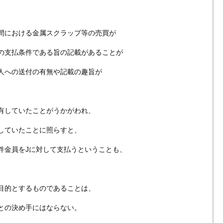
間における金属スクラップ等の売買が
の支払条件である旨の記載があることが
人への送付の有無や記載の趣旨が
有していたことがうかがわれ、
していたことに照らすと、
件金員をJに対して支払うということも、
目的とするものであることは、
との決め手にはならない。