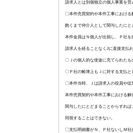
請求人とは別個独立の個人事業を営
〇本件売買契約や本件工事における
飽くまで仲介人として関与したにと
本件金員はＮ個人が出捐し、Ｐ社を
請求人を経ることなくJに直接支払
〇Ｊの個人的な使途に充てられたも
〇Ｐ社の帳簿上もＪに対する支払と
〇本件当時、Ｊは請求人の役員や従
本件売買契約や本件工事における解
関与したにとどまることからすれば
同視することはできない。
〇支払明細書がＮ、Ｐ社ないしＭ社