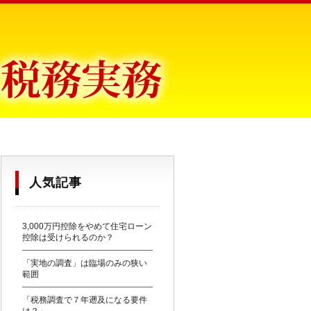
目からウロコ〜
人気記事
3,000万円控除をやめて住宅ローン
控除は受けられるのか？
「実地の調査」は臨場のみの狭い
範囲
「税務調査で７年遡及になる要件