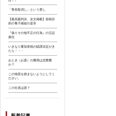
は？」
「青色取消し」という脅し
【最高裁判決、全文掲載】節税目
的の養子縁組の是非
『偽りその他不正の行為』の立証
責任
いきなり重加算税の賦課決定がき
たら・・・
おとき（お斎）の費用は交際費
か？
この地雷を踏まないようにしてく
ださい。
この社員は誰？
新着記事