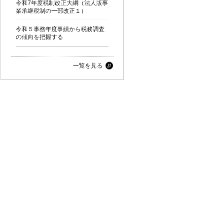
令和7年度税制改正大綱（法人版事
業承継税制の一部改正１）
令和５事務年度事績から税務調査
の傾向を把握する
一覧を見る