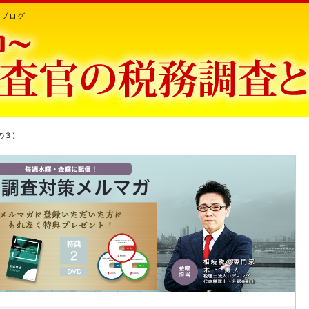
ちブログ
の３）