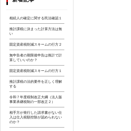
相続人の確定に関する民法確認１
推計課税に決まった計算方法は無
い
固定資産税削減スキームの行方２
無申告者の期限後申告は推計で計
算していいのか？
固定資産税削減スキームの行方１
推計課税の法的要件を正しく理解
する
令和７年度税制改正大綱（法人版
事業承継税制の一部改正２）
相手方が発行した請求書がない仕
入は仕入税額控除が認められない
のか？