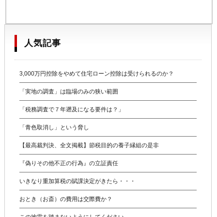
人気記事
3,000万円控除をやめて住宅ローン控除は受けられるのか？
「実地の調査」は臨場のみの狭い範囲
「税務調査で７年遡及になる要件は？」
「青色取消し」という脅し
【最高裁判決、全文掲載】節税目的の養子縁組の是非
『偽りその他不正の行為』の立証責任
いきなり重加算税の賦課決定がきたら・・・
おとき（お斎）の費用は交際費か？