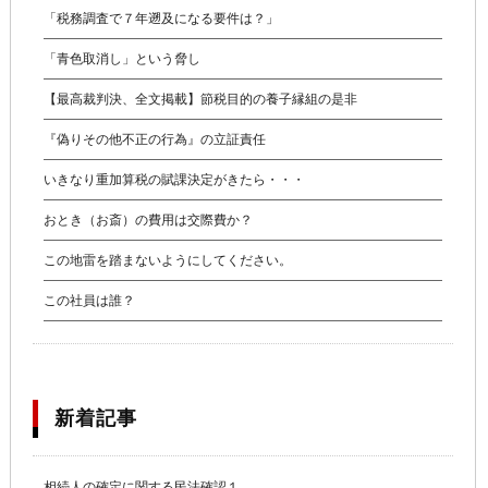
「税務調査で７年遡及になる要件は？」
「青色取消し」という脅し
【最高裁判決、全文掲載】節税目的の養子縁組の是非
『偽りその他不正の行為』の立証責任
いきなり重加算税の賦課決定がきたら・・・
おとき（お斎）の費用は交際費か？
この地雷を踏まないようにしてください。
この社員は誰？
新着記事
相続人の確定に関する民法確認１