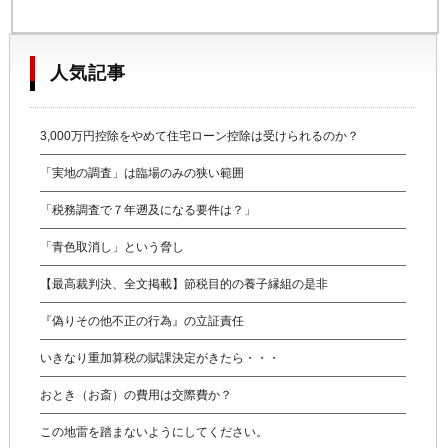
人気記事
3,000万円控除をやめて住宅ローン控除は受けられるのか？
「実地の調査」は臨場のみの狭い範囲
「税務調査で７年遡及になる要件は？」
「青色取消し」という脅し
【最高裁判決、全文掲載】節税目的の養子縁組の是非
『偽りその他不正の行為』の立証責任
いきなり重加算税の賦課決定がきたら・・・
おとき（お斎）の費用は交際費か？
この地雷を踏まないようにしてください。