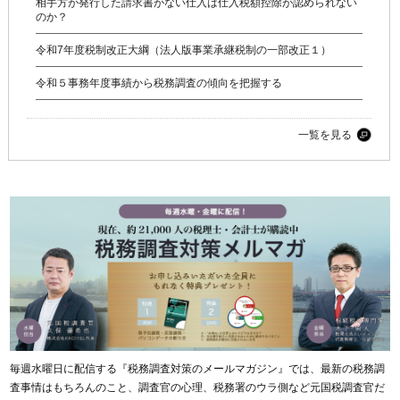
相手方が発行した請求書がない仕入は仕入税額控除が認められない
のか？
令和7年度税制改正大綱（法人版事業承継税制の一部改正１）
令和５事務年度事績から税務調査の傾向を把握する
一覧を見る
毎週水曜日に配信する『税務調査対策のメールマガジン』では、最新の税務調
査事情はもちろんのこと、調査官の心理、税務署のウラ側など元国税調査官だ