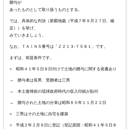
贈与が
あったものとして取り扱うものとする。
では、具体的な判決（那覇地裁（平成７年９月２７日、確
定））を挙げ、
みていきましょう。
なお、ＴＡＩＮＳ番号は「Ｚ２１３‐７５８１」です。
まずは、前提条件です。
○ 昭和４１年５日８日付けで土地の贈与に関する覚書あり
→ 贈与者は長男、受贈者は三男
→ 本土復帰前の琉球政府時代の収入印紙が貼付
→ 贈与された土地の分筆は昭和６０年１１月２２日
○ 三男はその土地に自宅を建築
○ 平成２年２月９日に登記（登記原因：昭和４１年５日８