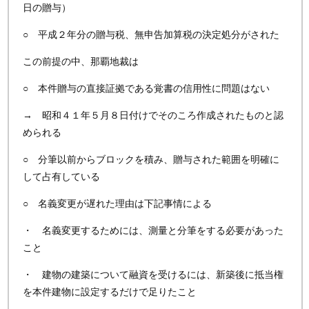
日の贈与）
○ 平成２年分の贈与税、無申告加算税の決定処分がされた
この前提の中、那覇地裁は
○ 本件贈与の直接証拠である覚書の信用性に問題はない
→ 昭和４１年５月８日付けでそのころ作成されたものと認
められる
○ 分筆以前からブロックを積み、贈与された範囲を明確に
して占有している
○ 名義変更が遅れた理由は下記事情による
・ 名義変更するためには、測量と分筆をする必要があった
こと
・ 建物の建築について融資を受けるには、新築後に抵当権
を本件建物に設定するだけで足りたこと