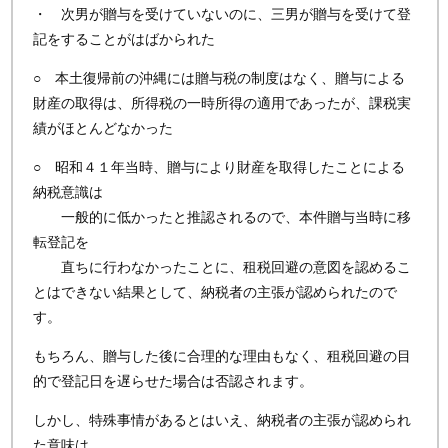
・ 次男が贈与を受けていないのに、三男が贈与を受けて登
記をすることがはばかられた
○ 本土復帰前の沖縄には贈与税の制度はなく、贈与による
財産の取得は、所得税の一時所得の適用であったが、課税実
績がほとんどなかった
○ 昭和４１年当時、贈与により財産を取得したことによる
納税意識は
一般的に低かったと推認されるので、本件贈与当時に移
転登記を
直ちに行わなかったことに、租税回避の意図を認めるこ
とはできない結果として、納税者の主張が認められたので
す。
もちろん、贈与した後に合理的な理由もなく、租税回避の目
的で登記日を遅らせた場合は否認されます。
しかし、特殊事情があるとはいえ、納税者の主張が認められ
た意味は