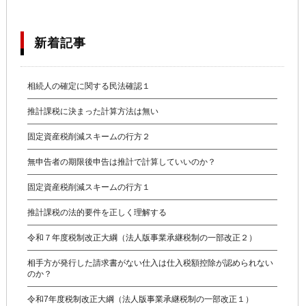
新着記事
相続人の確定に関する民法確認１
推計課税に決まった計算方法は無い
固定資産税削減スキームの行方２
無申告者の期限後申告は推計で計算していいのか？
固定資産税削減スキームの行方１
推計課税の法的要件を正しく理解する
令和７年度税制改正大綱（法人版事業承継税制の一部改正２）
相手方が発行した請求書がない仕入は仕入税額控除が認められない
のか？
令和7年度税制改正大綱（法人版事業承継税制の一部改正１）