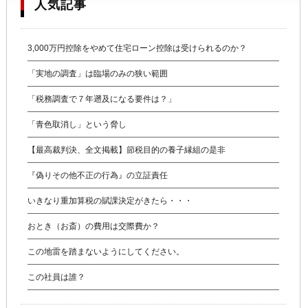
人気記事
3,000万円控除をやめて住宅ローン控除は受けられるのか？
「実地の調査」は臨場のみの狭い範囲
「税務調査で７年遡及になる要件は？」
「青色取消し」という脅し
【最高裁判決、全文掲載】節税目的の養子縁組の是非
『偽りその他不正の行為』の立証責任
いきなり重加算税の賦課決定がきたら・・・
おとき（お斎）の費用は交際費か？
この地雷を踏まないようにしてください。
この社員は誰？