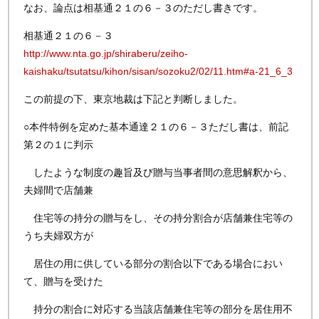
なお、論点は相基通２１の６－３のただし書きです。
相基通２１の６－３
http://www.nta.go.jp/shiraberu/zeiho-
kaishaku/tsutatsu/kihon/sisan/sozoku2/02/11.htm#a-21_6_3
この前提の下、東京地裁は下記と判断しました。
○本件特例を定めた基本通達２１の６－３ただし書は、前記
第２の１に判示
したような制度の趣旨及び贈与当事者間の意思解釈から、
夫婦間で店舗兼
住宅等の持分の贈与をし、その持分割合が店舗兼住宅等の
うち夫婦双方が
居住の用に供している部分の割合以下である場合におい
て、贈与を受けた
持分の割合に対応する当該店舗兼住宅等の部分を居住用不