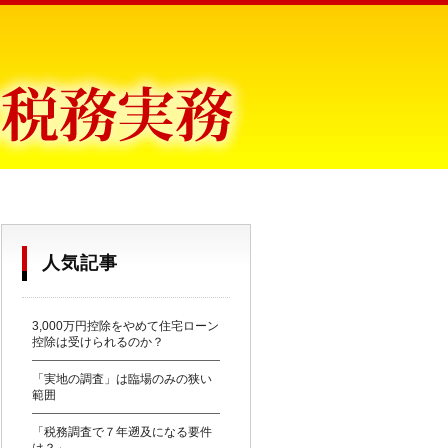
目からウロコ〜
人気記事
3,000万円控除をやめて住宅ローン
控除は受けられるのか？
「実地の調査」は臨場のみの狭い
範囲
「税務調査で７年遡及になる要件