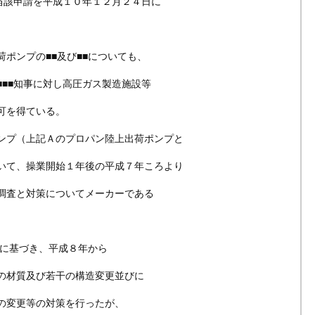
当該申請を平成１０年１２月２４日に
ポンプの■■及び■■についても、
■■知事に対し高圧ガス製造施設等
可を得ている。
ンプ（上記Ａのプロパン陸上出荷ポンプと
いて、操業開始１年後の平成７年ころより
調査と対策についてメーカーである
議に基づき、平成８年から
の材質及び若干の構造変更並びに
の変更等の対策を行ったが、