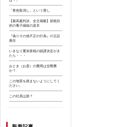
は？」
「青色取消し」という脅し
【最高裁判決、全文掲載】節税目
的の養子縁組の是非
『偽りその他不正の行為』の立証
責任
いきなり重加算税の賦課決定がき
たら・・・
おとき（お斎）の費用は交際費
か？
この地雷を踏まないようにしてく
ださい。
この社員は誰？
新着記事