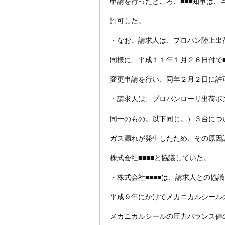
申請を行ったところ、■■■知事は、
許可した。
・なお、請求人は、プロパン陸上出荷
同様に、平成１１年１月２６日付で■
変更申請を行い、同年２月２日に許
・請求人は、プロパンローリ出荷ポ
同一のもの。以下同じ。）３台につ
ガス漏れが発生したため、その原因
株式会社■■■■と協議していた。
・株式会社■■■■は、請求人との協
平成９年にかけてメカニカルシール
メカニカルシールの圧力バランス値