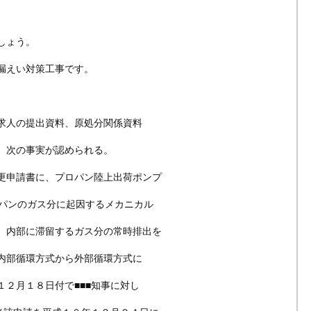
しょう。
漏えい対策工事です。
求人の提出資料、原処分関係資料
、次の事実が認められる。
更申請書に、プロパン陸上出荷ポンプ
ロパンのガス分に起因するメカニカル
、内部に滞留するガス分の常時排出を
内部循環方式から外部循環方式に
２月１８日付で■■■知事に対し