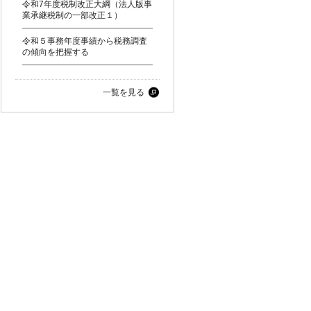
令和7年度税制改正大綱（法人版事
業承継税制の一部改正１）
令和５事務年度事績から税務調査
の傾向を把握する
一覧を見る