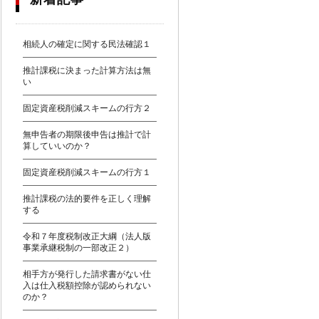
相続人の確定に関する民法確認１
推計課税に決まった計算方法は無
い
固定資産税削減スキームの行方２
無申告者の期限後申告は推計で計
算していいのか？
固定資産税削減スキームの行方１
推計課税の法的要件を正しく理解
する
令和７年度税制改正大綱（法人版
事業承継税制の一部改正２）
相手方が発行した請求書がない仕
入は仕入税額控除が認められない
のか？