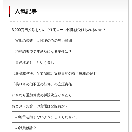
人気記事
3,000万円控除をやめて住宅ローン控除は受けられるのか？
「実地の調査」は臨場のみの狭い範囲
「税務調査で７年遡及になる要件は？」
「青色取消し」という脅し
【最高裁判決、全文掲載】節税目的の養子縁組の是非
『偽りその他不正の行為』の立証責任
いきなり重加算税の賦課決定がきたら・・・
おとき（お斎）の費用は交際費か？
この地雷を踏まないようにしてください。
この社員は誰？