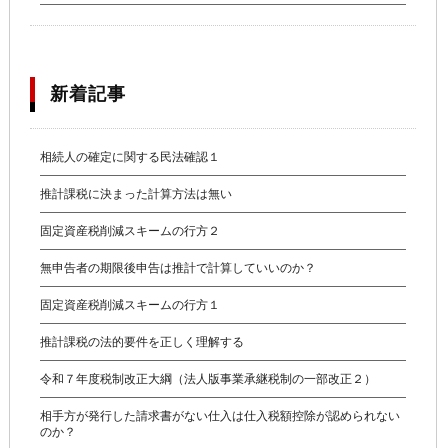
新着記事
相続人の確定に関する民法確認１
推計課税に決まった計算方法は無い
固定資産税削減スキームの行方２
無申告者の期限後申告は推計で計算していいのか？
固定資産税削減スキームの行方１
推計課税の法的要件を正しく理解する
令和７年度税制改正大綱（法人版事業承継税制の一部改正２）
相手方が発行した請求書がない仕入は仕入税額控除が認められない
のか？