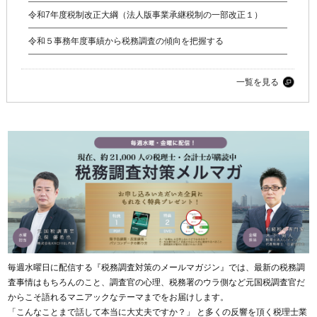
令和7年度税制改正大綱（法人版事業承継税制の一部改正１）
令和５事務年度事績から税務調査の傾向を把握する
一覧を見る
毎週水曜日に配信する『税務調査対策のメールマガジン』では、最新の税務調
査事情はもちろんのこと、調査官の心理、税務署のウラ側など元国税調査官だ
からこそ語れるマニアックなテーマまでをお届けします。
「こんなことまで話して本当に大丈夫ですか？」 と多くの反響を頂く税理士業