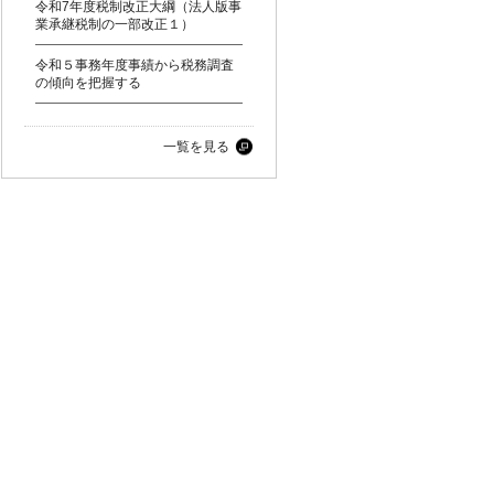
令和7年度税制改正大綱（法人版事
業承継税制の一部改正１）
令和５事務年度事績から税務調査
の傾向を把握する
一覧を見る