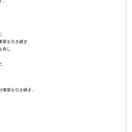
す。
に
事業を引き継ぎ
を有し
と
付事業を引き継ぎ」