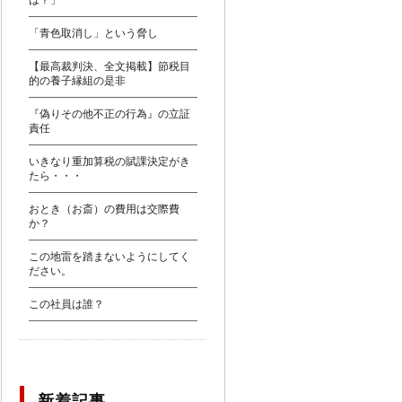
は？」
「青色取消し」という脅し
【最高裁判決、全文掲載】節税目
的の養子縁組の是非
『偽りその他不正の行為』の立証
責任
いきなり重加算税の賦課決定がき
たら・・・
おとき（お斎）の費用は交際費
か？
この地雷を踏まないようにしてく
ださい。
この社員は誰？
新着記事