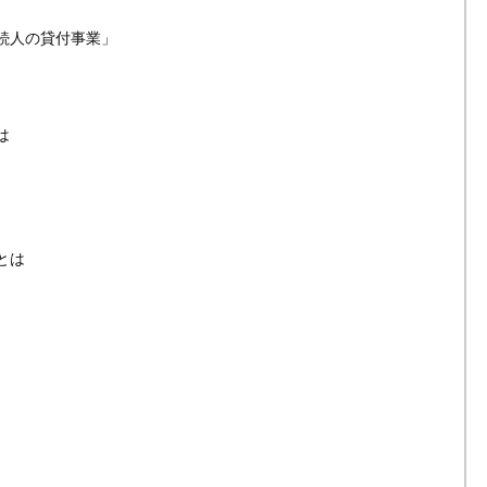
続人の貸付事業」
は
とは