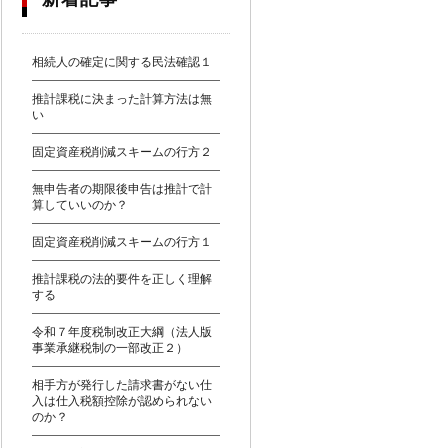
相続人の確定に関する民法確認１
推計課税に決まった計算方法は無
い
固定資産税削減スキームの行方２
無申告者の期限後申告は推計で計
算していいのか？
固定資産税削減スキームの行方１
推計課税の法的要件を正しく理解
する
令和７年度税制改正大綱（法人版
事業承継税制の一部改正２）
相手方が発行した請求書がない仕
入は仕入税額控除が認められない
のか？