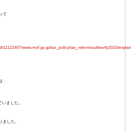
って
p/pid/11122457/www.mof.go.jp/tax_policy/tax_reform/outline/fy2010/exp
は
れていました。
りました。