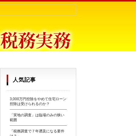
目からウロコ〜
人気記事
3,000万円控除をやめて住宅ローン
控除は受けられるのか？
「実地の調査」は臨場のみの狭い
範囲
「税務調査で７年遡及になる要件