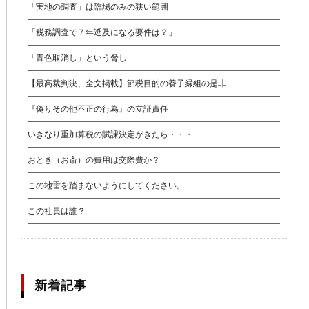
「実地の調査」は臨場のみの狭い範囲
「税務調査で７年遡及になる要件は？」
「青色取消し」という脅し
【最高裁判決、全文掲載】節税目的の養子縁組の是非
『偽りその他不正の行為』の立証責任
いきなり重加算税の賦課決定がきたら・・・
おとき（お斎）の費用は交際費か？
この地雷を踏まないようにしてください。
この社員は誰？
新着記事