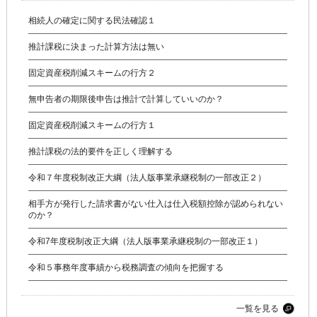
相続人の確定に関する民法確認１
推計課税に決まった計算方法は無い
固定資産税削減スキームの行方２
無申告者の期限後申告は推計で計算していいのか？
固定資産税削減スキームの行方１
推計課税の法的要件を正しく理解する
令和７年度税制改正大綱（法人版事業承継税制の一部改正２）
相手方が発行した請求書がない仕入は仕入税額控除が認められない
のか？
令和7年度税制改正大綱（法人版事業承継税制の一部改正１）
令和５事務年度事績から税務調査の傾向を把握する
一覧を見る