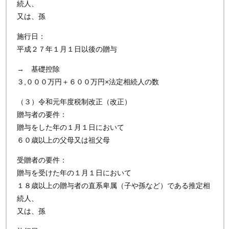
続人、
又は、孫
施行日：
平成２７年１月１日以後の贈与
→ 基礎控除
３,０００万円＋６００万円×法定相続人の数
（３）令和元年度税制改正（改正）
贈与者の要件：
贈与をした年の１月１日において
６０歳以上の父母又は祖父母
受贈者の要件：
贈与を受けた年の１月１日において
１８歳以上の贈与者の直系卑属（子や孫など）である推定相
続人、
又は、孫