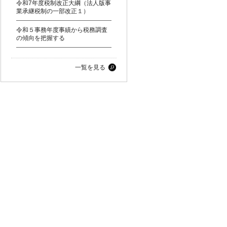
令和7年度税制改正大綱（法人版事
業承継税制の一部改正１）
令和５事務年度事績から税務調査
の傾向を把握する
一覧を見る