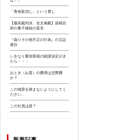
は？」
「青色取消し」という脅し
【最高裁判決、全文掲載】節税目
的の養子縁組の是非
『偽りその他不正の行為』の立証
責任
いきなり重加算税の賦課決定がき
たら・・・
おとき（お斎）の費用は交際費
か？
この地雷を踏まないようにしてく
ださい。
この社員は誰？
新着記事