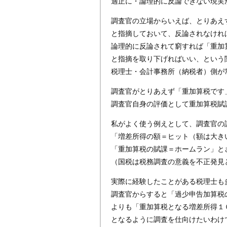
適正に・論理的に反論できない現実
調査官の立場からいえば、とりあえ
と指摘しておいて、反論されなけれ
論理的に反論されて窮すれば「重加
と指摘を取り下げればいい、という
税理士・会計事務所（納税者）側が
調査官がとりあえず「重加算税です
調査官自身の評価として重加算税賦
私がよく使う例えとして、調査官の
「増差所得の額＝ヒット（額は大き
「重加算税の賦課＝ホームラン」と
（国税は税務調査の意義を不正発見
実際に経験したことがある税理士も
調査官からすると「過少申告加算税
よりも「重加算税となる増差所得１
となるように調査を仕向けたいわけ