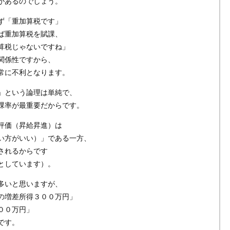
があるのでしょう。
ず「重加算税です」
ば重加算税を賦課、
算税じゃないですね」
関係性ですから、
常に不利となります。
」という論理は単純で、
課率が最重要だからです。
評価（昇給昇進）は
い方がいい）」である一方、
されるからです
としています）。
多いと思いますが、
の増差所得３００万円」
００万円」
です。