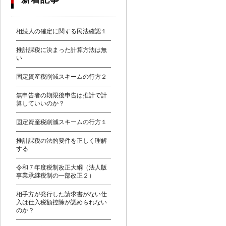
相続人の確定に関する民法確認１
推計課税に決まった計算方法は無
い
固定資産税削減スキームの行方２
無申告者の期限後申告は推計で計
算していいのか？
固定資産税削減スキームの行方１
推計課税の法的要件を正しく理解
する
令和７年度税制改正大綱（法人版
事業承継税制の一部改正２）
相手方が発行した請求書がない仕
入は仕入税額控除が認められない
のか？