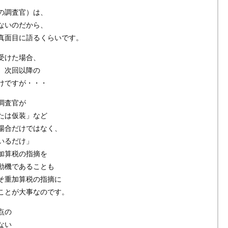
の調査官）は、
ないのだから、
真面目に語るくらいです。
受けた場合、
、次回以降の
けですが・・・
調査官が
たは仮装」など
場合だけではなく、
いるだけ」
加算税の指摘を
動機であることも
そ重加算税の指摘に
ことが大事なのです。
点の
ない