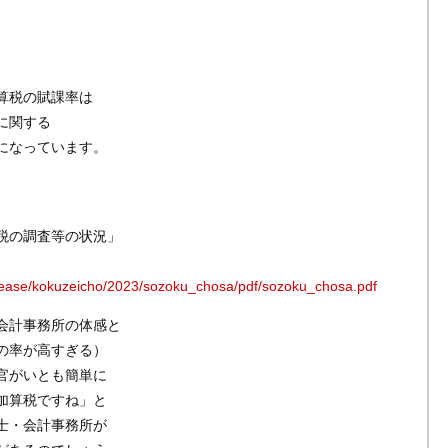
算税の賦課率は
に関する
になっています。
税の調査等の状況」
release/kokuzeicho/2023/sozoku_chosa/pdf/sozoku_chosa.pdf
会計事務所の体感と
の率が高すぎる）
官がいとも簡単に
加算税ですね」と
士・会計事務所が