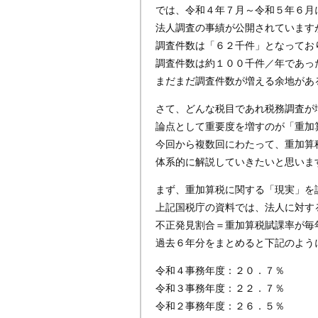
では、令和４年７月～令和５年６月
法人調査の事績が公開されています
調査件数は「６２千件」となってお
調査件数は約１００千件／年であっ
まだまだ調査件数が増える余地があ
さて、どんな税目であれ税務調査が
論点として重要度を増すのが「重加
今回から複数回にわたって、重加算
体系的に解説していきたいと思いま
まず、重加算税に関する「現実」を
上記国税庁の資料では、法人に対す
不正発見割合＝重加算税賦課率が毎
過去６年分をまとめると下記のよう
令和４事務年度：２０．７％
令和３事務年度：２２．７％
令和２事務年度：２６．５％