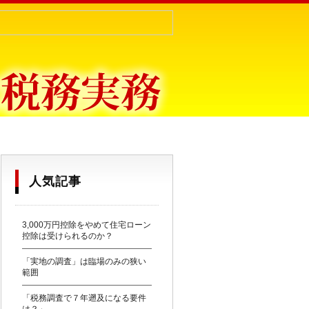
目からウロコ〜
人気記事
3,000万円控除をやめて住宅ローン
控除は受けられるのか？
「実地の調査」は臨場のみの狭い
範囲
「税務調査で７年遡及になる要件