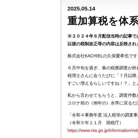
2025.05.14
重加算税を体
※２０２４年６月配信当時の記事で
以後の税制改正等の内容は反映され
株式会社KACHIELの久保憂希也です
６月中旬を過ぎ、春の税務調査が終
税理士さんに会うたびに「７月以降
すごい増えるらしいですね！？」と
私から言わせてもらうと、調査件数
コロナ前の（例年の）水準に戻るだ
「令和４事務年度 法人税等の調査
（令和５年１１月 国税庁）
https://www.nta.go.jp/information/r