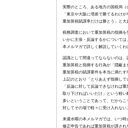
実際のところ、ある地方の国税局（
「東京や大阪に増差で勝てるわけが
重加算税賦課率だけは勝とう」と大
税務調査において重加算税の指摘を
いかに主張・反論するかについては
本メルマガで詳しく解説していくわ
認識として間違ってならないのは、
重加算税と指摘する行為が「隠蔽ま
重加算税の賦課要件を本当に満たす
上記のとおり「とりあえず指摘して
「反論に対して反論できなければ重
取り下げればいいだけ」という軽い
多いということであって、だからこ
対してその場で軽々に受け入れない
来週水曜の本メルマガでは、いつ時
修正申告であれば重加算税が課され