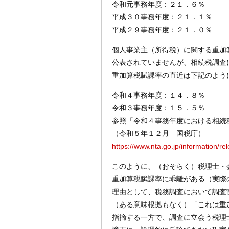
令和元事務年度：２１．６％
平成３０事務年度：２１．１％
平成２９事務年度：２１．０％
個人事業主（所得税）に関する重加
公表されていませんが、相続税調査
重加算税賦課率の直近は下記のよう
令和４事務年度：１４．８％
令和３事務年度：１５．５％
参照「令和４事務年度における相続
（令和５年１２月 国税庁）
https://www.nta.go.jp/information/
このように、（おそらく）税理士・
重加算税賦課率に乖離がある（実際
理由として、税務調査において調査
（ある意味根拠もなく）「これは重
指摘する一方で、調査に立会う税理