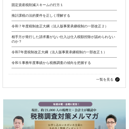
固定資産税削減スキームの行方１
推計課税の法的要件を正しく理解する
令和７年度税制改正大綱（法人版事業承継税制の一部改正２）
相手方が発行した請求書がない仕入は仕入税額控除が認められない
のか？
令和7年度税制改正大綱（法人版事業承継税制の一部改正１）
令和５事務年度事績から税務調査の傾向を把握する
一覧を見る