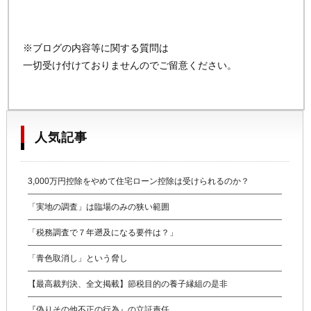
※ブログの内容等に関する質問は
一切受け付けておりませんのでご留意ください。
人気記事
3,000万円控除をやめて住宅ローン控除は受けられるのか？
「実地の調査」は臨場のみの狭い範囲
「税務調査で７年遡及になる要件は？」
「青色取消し」という脅し
【最高裁判決、全文掲載】節税目的の養子縁組の是非
『偽りその他不正の行為』の立証責任